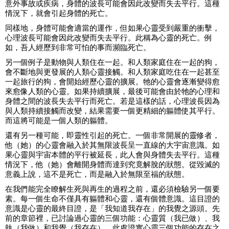
意外事故或疾病，身體的波長可能會因此改變而失去平行。這種
情況下，就會引起身體的死亡。
同樣地，身體可能會適當的運作，但如果心靈受到嚴重的衝擊，
心理波長可能會因此改變而失去平行。此稱為心靈的死亡。例
如，吾人經歷到非常可怕的事而瀕臨死亡。
另一個例子是動物與人類住在一起。和人類家庭住在一起的狗，
會不斷地與更發展的人類心靈接觸。和人類家庭吃住在一起甚至
一起旅行的狗，會開始經歷心靈的擴展。牠的心靈會逐漸變得愈
來愈像人類的心靈。如果持續擴展，最後可能會由於牠的心理和
身體之間的波長失去平行而死亡。若是這樣的話，心理波長因為
與人類持續接觸而改變，結果需要一個更精細的軀體使其平行。
而這將可能是一個人類的軀體。
還有另一種可能，即靈性引起的死亡。一個非常開展的靈修者，
他（她）的心靈會融入於其無限波長呈一直線的大宇宙意識。如
果心靈與宇宙本體的平行被延長，此人會與身體失去平行。這種
情況下，他（她）會離開身體而達到究竟解脫的狀態。從毀滅的
意義上說，這不是死亡，而是融入於無限至福的狀態。
在我們能完全瞭解生死與再生的過程之前，還必須檢驗另一個要
素。每一個生命不僅具有軀體和心靈，還有個體意識。這目證的
意識是心靈的最終目證，是「我知道我存在」的我覺之源頭。先
前的章節裡，已討論過心靈的三個功能：心靈質（我已做）、我
執（我做）和我覺（我存在）。此處證實心靈三個功能的存在之