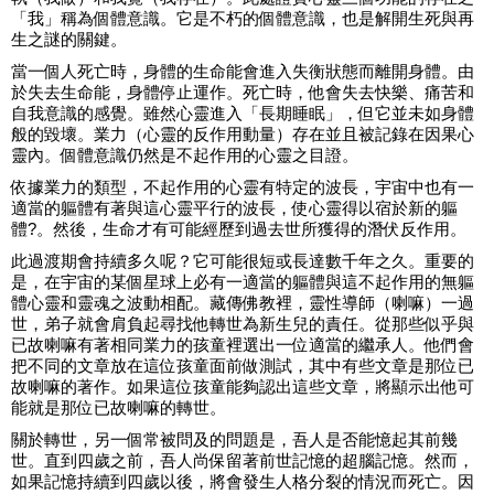
「我」稱為個體意識。它是不朽的個體意識，也是解開生死與再
生之謎的關鍵。
當一個人死亡時，身體的生命能會進入失衡狀態而離開身體。由
於失去生命能，身體停止運作。死亡時，他會失去快樂、痛苦和
自我意識的感覺。雖然心靈進入「長期睡眠」，但它並未如身體
般的毀壞。業力（心靈的反作用動量）存在並且被記錄在因果心
靈內。個體意識仍然是不起作用的心靈之目證。
依據業力的類型，不起作用的心靈有特定的波長，宇宙中也有一
適當的軀體有著與這心靈平行的波長，使心靈得以宿於新的軀
體?。然後，生命才有可能經歷到過去世所獲得的潛伏反作用。
此過渡期會持續多久呢？它可能很短或長達數千年之久。重要的
是，在宇宙的某個星球上必有一適當的軀體與這不起作用的無軀
體心靈和靈魂之波動相配。藏傳佛教裡，靈性導師（喇嘛）一過
世，弟子就會肩負起尋找他轉世為新生兒的責任。從那些似乎與
已故喇嘛有著相同業力的孩童裡選出一位適當的繼承人。他們會
把不同的文章放在這位孩童面前做測試，其中有些文章是那位已
故喇嘛的著作。如果這位孩童能夠認出這些文章，將顯示出他可
能就是那位已故喇嘛的轉世。
關於轉世，另一個常被問及的問題是，吾人是否能憶起其前幾
世。直到四歲之前，吾人尚保留著前世記憶的超腦記憶。然而，
如果記憶持續到四歲以後，將會發生人格分裂的情況而死亡。因