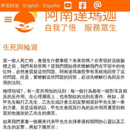
Youtube
Facebook
連絡表
學習靜坐
English
Español
生死與輪迴
當一個人死亡時，會發生什麼事呢？有來世嗎？在寄宿於這個軀
體之前，我們有前世嗎？當我們開始尋求瞭解我們在宇宙中的地
位時，必然會質疑這些問題。阿南達瑪迦哲學有系統地回答了這
些問題。但是，要瞭解這些問題的回答，必須先瞭解行為與反作
用的法則。
物理領域?，有一眾所周知的法則：每一個行為都有一個對等及相
反的反作用。在心理層面上，也有類似的法則在運作。例如，若
甲先生毆打乙先生，乙先生或許會立刻反擊相當於甲先生第一拳
的力量。若是這樣的話，甲先生會因其行為的反作用而遭受到相
當於他施加於乙先生的痛苦。
如果我們要畫一個圖來代表甲先生在揮拳過程期間的心靈以及乙
先生的反擊，將如下圖所示：