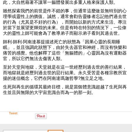
此，大自然藉著不讓單一軀體發展出多重人格來保護人類。
雖然探索我們的前世是件不錯的事，但通常這麼做並無特別的心
理學或靈性上的價值。誠然，通常會勸告靈修者忘記他們過去世
的行為（尤其是不好的行為），而開始以新的方式來生活、專注
於當下並展望更輝煌的未來。但是有時在特別的情況下，一位偉
大的靈性上師可能會為了教導弟子而顯示弟子看到其過去世。
師利‧師利‧阿南達慕提描述死亡的狀態為「因果心靈的長期睡
眠」，並且強調此狀態下，由於失去器官和神經，而沒有快樂和
痛苦的感覺。他也解釋了這些「無軀體的」心靈因為沒有運動器
官，所以它們無法去傷害人類。
至於天堂與地獄，天堂就是在這一世經歷到過去世的善行結果，
而地獄就是經歷到過去世的惡行結果。永久受苦是各種宗教所宣
揚的迷信概念，它們在阿南達瑪迦哲學?無立足之地。
生死與再生的循環其最終目標，就是當個體意識超越了生死與再
生並且與無限的大宇宙意識合而為一的那一刻。
Tweet