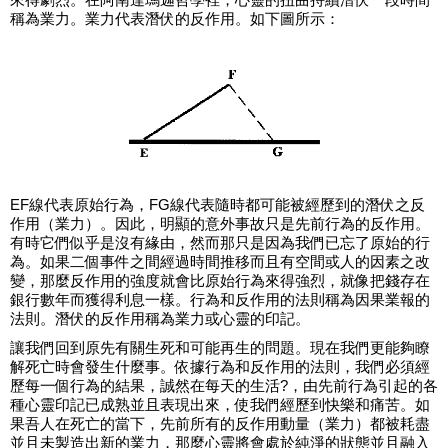
稱為業力。業力代表潛伏的反作用。如下圖所示：
EF線代表原始行為，FG線代表隨時都可能被經歷到的潛伏之反
作用（業力）。因此，明顯的意外事故只是先前行為的反作用。
有時它們似乎是沒有緣由，然而那只是因為我們已忘了原始的行
為。如果二個事件之間經過時間推移而且有空間或人的因素之改
變，那麼反作用的強度就會比原始行為來得強烈，就像把錢存在
銀行數年而獲得利息一樣。行為和反作用的法則稱為因果業報的
法則。潛伏的反作用稱為業力或心靈的印記。
讓我們回到原先有關生死和可能再生的問題。現在我們更能夠瞭
解死亡時會發生什麼事。依據行為和反作用的法則，我們必須經
歷每一個行為的結果，誠然在每天的生活?，由先前行為引起的各
種心靈印記已成熟並且表現出來，使我們經歷到快樂和痛苦。如
果吾人在死亡的當下，先前所有的反作用動量（業力）都被耗盡
並且未製造出新的業力，那麼心靈將會處於純淨的狀態並且融入