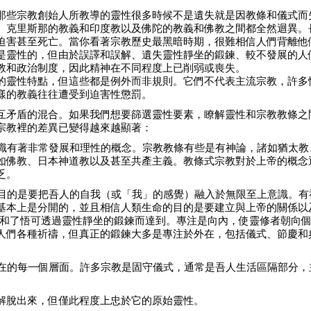
那些宗教創始人所教導的靈性很多時候不是遺失就是因教條和儀式而
、克里斯那的教義和印度教以及佛陀的教義和佛教之間都全然迴異。
迫害甚至死亡。當你看著宗教歷史最黑暗時期，很難相信人們背離他
是靈性的，但由於誤譯和誤解、遺失靈性靜坐的鍛鍊、較不發展的人
教和政治制度，因此精神在不同程度上已削弱或喪失。
的靈性特點，但這些都是例外而非規則。它們不代表主流宗教，許多
樣的教義往往遭受到迫害性懲罰。
互矛盾的混合。如果我們想要篩選靈性要素，瞭解靈性和宗教教條之
宗教裡的差異已變得越來越顯著：
意識有著非常發展和理性的概念。宗教教條有些是有神論，諸如猶太教
如佛教、日本神道教以及甚至共產主義。教條式宗教對於上帝的概念
乏。
的目的是要把吾人的自我（或「我」的感覺）融入於無限至上意識。有
基本上是分開的，並且相信人類生命的目的是要建立與上帝的關係以
經歷和了悟可透過靈性靜坐的鍛鍊而達到。專注是向內，使靈修者朝向
人們各種祈禱，但真正的鍛鍊大多是專注於外在，包括儀式、節慶和
存在的每一個層面。許多宗教是固守儀式，通常是吾人生活區隔部分，
解脫出來，但僅此程度上忠於它的原始靈性。