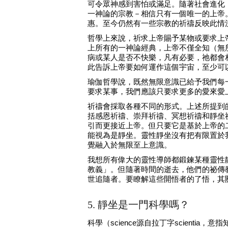
可令眾神感到害怕或滿足。隨著社會進化
一神論的宗教－相信只有一個唯一的上帝
惠。至今仍然有一些宗教的祈禱反映此情
哲學上來說，祈求上帝賜予某物或要求上
上所有的一神論經典，上帝不僅全知（無
病或某人是否不快樂，凡有必要，祂都會
此告訴上帝要如何運作這個宇宙，至少可
瑜伽哲學說，既然無限意識已給予我們每
要求某事，我們應該只要求更多的愛來愛
祈禱會採取各種不同的形式。上述所提到
括感恩祈禱、崇拜祈禱、冥想祈禱和靜坐
引而更接近上帝。但只要它是基於上帝的
能視為是靜坐。靈性靜坐沒有把有限置於
覺融入於無限至上意識。
我想所有偉大的靈性導師都鍛鍊某種靈性
教義」。但隨著時間的逝去，他們的祕傳
世追隨者。要瞭解這些開悟者的了悟，其
5. 靜坐是一門科學嗎？
科學（science源自拉丁字scient