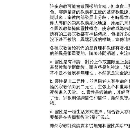
許多宗教可能會做同樣的宣稱，但事實上
色。耶穌基督的教義和主流的基督教鍛鍊
期以來，宗教內部發展出分歧，有時導致
偉大導師的崇高教義如此地遠。原始訊息
企圖以教條掩飾靈性概念、使宗教成為宗
所有的主要宗教都有神秘傳統，包括許多
況下甚至被貼上異端邪說的標籤，宣傳這
各種宗教留給我們的是真理和教條有著相
的差異是很重要的。隨著時間消逝，主流
a. 靈性是有神論，對於上帝或無限至上
基督教和伊斯蘭教，而有些是無神論，諸
常不是不發展和無理性，不然就是完全缺
b. 靈性是非二元性，並且陳述人類生命
論的宗教傾向於二元性，主張上帝和世界
死後進入天堂。 c. 靈性是鍛鍊的，其
了悟。宗教則強調信任和信仰，雖然教導
禮。
d. 靈性是一種生活方式選擇，結合吾人
要都是在寺廟和教堂?舉行儀式。
雖然宗教能讓信實者從無知和靈性黑暗中