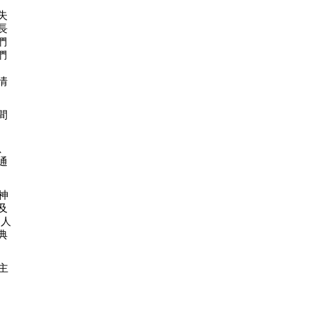
失
長
們
們
情
間
、
通
神
及
個人
典
主