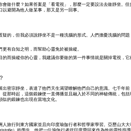
你會做什麼？如果答案是「看電視」，那麼一定要設法去做靜坐。但
口以避開為他人做某事，那又是另一回事。
置疑的，但我必須說靜坐不是一種洗腦的形式。人們擔憂洗腦的問題
們更有自知之明，而幫助心靈免於被操縱。
目的而操縱你的心靈，我建議你要做的第一件事情就是關掉電視，它
？
展出密宗靜坐，表達了他們天生渴望瞭解他們自己的意識。七千年前
。從那時起，這個鍛鍊便一直傳播並且融入於不同的神秘傳統，包括
類似的鍛鍊也出現在當地文化。
洲人旅行到東方國家並且向印度瑜伽行者和哲學家學習。亞歷山大大
斯多德（Aristotle）的學生，他把一位瑜伽行者從印度帶回來作為他的靈性指