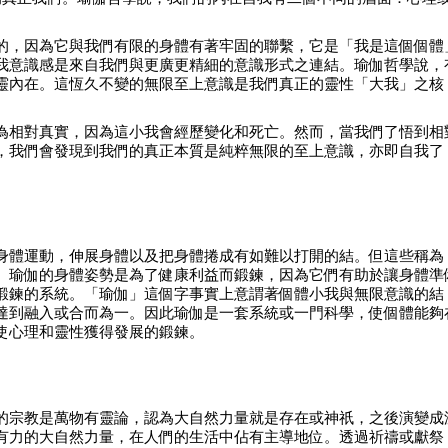
的，因為它與我們有限的身體有著牢固的聯繫，它是「我是這個個體
我意識感是來自我們與更廣更精細的意識形式之連結。瑜伽哲學說，
靈內在。這恆久不變的無限至上意識是我們真正的靈性「大我」之核
為相對真實，因為這小我會經歷變化和死亡。然而，當我們了悟到相
，我們會發現到我們的真正本質是純粹無限的至上意識，亦即自我了
？
身體運動，伸展身體以及把身體捲成有如難以打開的結。但這些稱為
。瑜伽的身體姿勢是為了健康利益而鍛鍊，因為它們有助於讓身體準
鍛鍊的系統。「瑜伽」這個字事實上意謂著個體小我與無限意識的結
達到融入或合而為一。因此瑜伽是一套系統或一門科學，使個體能夠
使心理和靈性獲得發展的鍛鍊。
？
的宗教是萬物有靈論，認為大自然力量就是存在或神祇，之後演變成
有力的大自然力量，在人們的生活中佔有主導地位。透過祈禱或獻祭