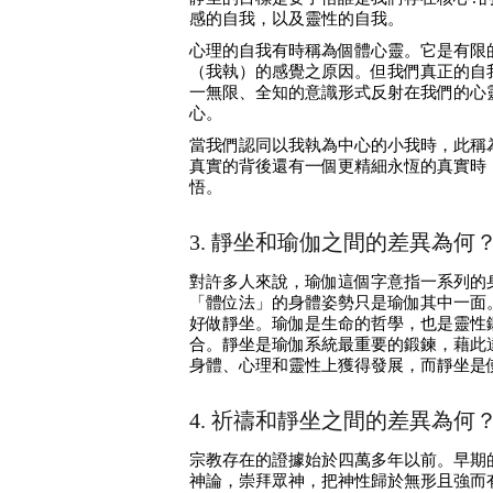
感的自我，以及靈性的自我。
心理的自我有時稱為個體心靈。它是有限
（我執）的感覺之原因。但我們真正的自
一無限、全知的意識形式反射在我們的心
心。
當我們認同以我執為中心的小我時，此稱
真實的背後還有一個更精細永恆的真實時
悟。
3. 靜坐和瑜伽之間的差異為何
對許多人來說，瑜伽這個字意指一系列的
「體位法」的身體姿勢只是瑜伽其中一面
好做靜坐。瑜伽是生命的哲學，也是靈性
合。靜坐是瑜伽系統最重要的鍛鍊，藉此
身體、心理和靈性上獲得發展，而靜坐是
4. 祈禱和靜坐之間的差異為何
宗教存在的證據始於四萬多年以前。早期
神論，崇拜眾神，把神性歸於無形且強而