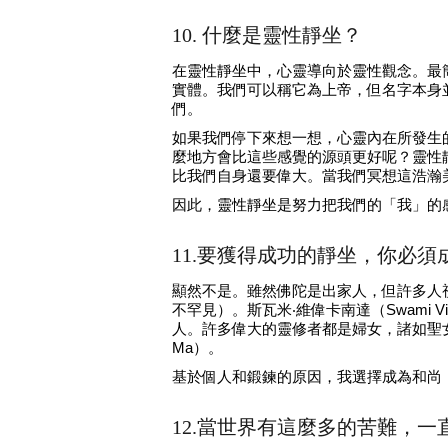
10. 什麼是靈性靜坐？
在靈性靜坐中，心靈導向於靈性觀念。最
實體。我們可以稱它為上帝，但名字本身
們。
如果我們停下來想一想，心靈內在所發生
麼地方會比這些感覺的源頭更好呢？靈性
比我們自身還要偉大。當我們冥想這浩瀚
因此，靈性靜坐是努力把我們的「我」的
11.要獲得成功的靜坐，你必須
顯然不是。雖然佛陀是出家人，但許多人視
不罕見）。斯瓦米‧維偉卡南達（Swami V
人。許多偉大的靈修者都是婦女，諸如聖女大德蘭（S
Ma）。
基於個人和鍛鍊的原因，我選擇成為和尚
12.當世界有這麼多的苦難，