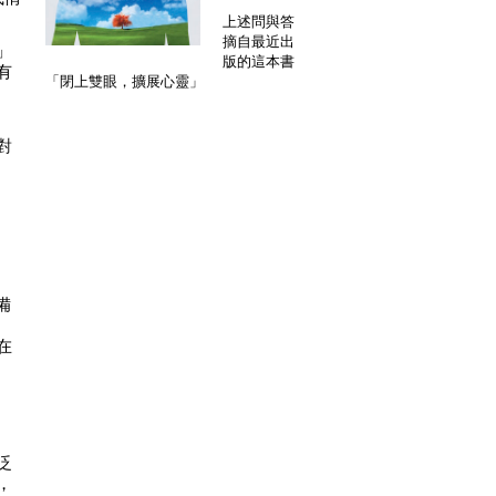
上述問與答
摘自最近出
」
版的這本書
有
「閉上雙眼，擴展心靈」
對
備
在
泛
，