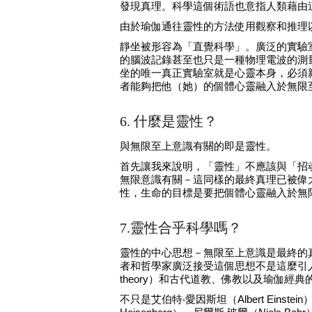
發現真理。科學這個術語也意指人類藉由
由於瑜伽通往靈性的方法使用觀察和推理
靜坐被形容為「直覺科學」。廣泛的實驗
的腦波記錄甚至也只是一種物理電波的測
坐的唯一真正實驗室就是心靈本身，必須
者能夠把他（她）的個體心靈融入於無限
6. 什麼是靈性？
與無限至上意識有關的即是靈性。
首先讓我來說明，「靈性」不應該與「招
無限意識有關－這同樣的最終真理已被偉大
性，生命的目標是要把個體心靈融入於無
7.靈性合乎科學嗎？
靈性的中心思想－無限至上意識是最終的
者和哲學家廣泛接受這個思想不是這麼引人
theory）和古代道教、佛教以及瑜伽經
不只是艾伯特‧愛因斯坦（Albert Eins