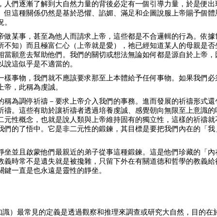
，人們逐漸了解到大自然力量的背後必定有一個引導力量，於是便出
。但這種關係仍然是基於恐懼、諂媚、滿足和企圖說服上帝賜予個體
況。
帝做某事，甚至為他人而請求上帝，這些都是不合邏輯的行為。依據
所不知）而且極富仁心（上帝就是愛），祂已經知道某人的母親是否
相當願意去幫助他們。我們的關切或想法無論如何都是源自於上帝，
以說這似乎是不適當的。
一樣事物，我們就不應該要求那至上本體給予任何事物。如果我們必
上帝，此稱為虔誠。
的稱為調停祈禱－要求上帝介入我們的事務。進而發展的祈禱形式還
祈禱。這些有助於讓祈禱者透過培養虔誠、感覺朝向無限至上意識的
二元性概念，也就是說人類與上帝維持固有的獨立性，這樣的祈禱就
我們的了悟中。它是非二元性的鍛鍊，其目標是要把我們內在的「我
靜坐並且啟蒙他們最親近的弟子從事這種鍛鍊。這是他們珍藏的「內
教義時常不是遺失就是被攙雜，只留下外在有關道德和哲學的教義給
關鍵一直是也永遠是靈性的靜坐。
ia，意指知識）最常見的定義是透過觀察和推理來調查或研究大自然，目的在