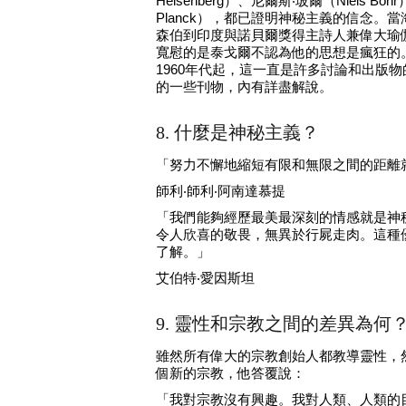
Heisenberg）、尼爾斯‧玻爾（Niels Bo
Planck），都已證明神秘主義的信念。當海森伯測不
森伯到印度與諾貝爾獎得主詩人兼偉大瑜伽行者拉
寬慰的是泰戈爾不認為他的思想是瘋狂的
1960年代起，這一直是許多討論和出版
的一些刊物，內有詳盡解說。
8. 什麼是神秘主義？
「努力不懈地縮短有限和無限之間的距離
師利‧師利‧阿南達慕提
「我們能夠經歷最美最深刻的情感就是神
令人欣喜的敬畏，無異於行屍走肉。這種
了解。」
艾伯特‧愛因斯坦
9. 靈性和宗教之間的差異為何
雖然所有偉大的宗教創始人都教導靈性，
個新的宗教，他答覆說：
「我對宗教沒有興趣。我對人類、人類的