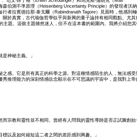
hr）、厄文‧薛丁格（Erwin Schrodinger）和馬克斯‧蒲朗克（Max
準原理（Heisenberg Uncertainty Principle）的發現者沃納
賓德拉那‧泰戈爾（Rabindranath Tagore）見面時，他感到
。關於真實，古代瑜伽哲學似乎與新興的量子論持有相同觀點。尤其
物的主題。這個主題雖然迷人，但不在這本書的範圍內。我將介紹您其
就是神秘主義。」
秘之感。它是所有真正的科學之源。對這種情感陌生的人，無法感受
優秀推理能力的深刻情感信念顯示在不可思議的宇宙中，是我對上帝
？
然而宗教和靈性並不相同。曾經有人問我的靈性導師是否正試圖創始
目標以及如何縮短這二者之間的差距感到興趣。」