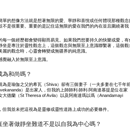
簡單的想像方法就是想著無限的愛、寧靜和喜悅或任何體現那種觀念
並不是很重要。重要的是記住這無限的愛在我們的內在並且圍繞著我
的每一個經歷都會變得顯而易見。如果我們想要持久的快樂或愛，有
靜坐是專注於靈性觀念上，這個觀念與無限至上意識聯繫著，這個觀
美麗的觀念時，心靈會轉變成無疆界的純意識。
感覺融入於無限至上意識。
成為和尚嗎？
為是瑜伽之父的希瓦（Shiva）卻有三個妻子（一夫多妻在七千年
ivekananda）是出家人，但我的上師師利‧師利‧阿南達慕提是位在家
t Theresa of Avila）以及阿南達瑪以瑪（Anandamayi
，但我並未把這視為是靈修或靈性道路上成功的必要條件。
一直坐著做靜坐難道不是以自我為中心嗎？