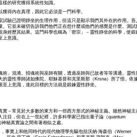
這樣的研究獲得系統性知識。
以獲得內在真理，因此它必須是一門科學。
室試驗已證明靜坐的生理作用，但這只是顯示我們其外在的作用。吾
量。它並未確切告訴我們他們正在想什麼或他們的感覺是什麼。測試
親身經歷其結果。這門科學也稱為「密宗」－靈性靜坐的科學，使鍛
至上意識。
魂術」混淆。招魂術與巫師有關，透過巫師與已故者等等溝通。靈性
的靈性導師諸如佛陀、耶穌基督和克里斯那（Krsna）所了悟。依
限至上意識，達此目標的方法就是鍛鍊靈性靜坐。
真實－常見於大多數的東方和一些西方形式的神秘主義。雖然神秘主
注目，但在上一世紀裡，許多科學家已指出量子論（quantum
典的神秘真實論之間有著相似之處。
tein），事實上和他同時代的現代物理學先驅包括沃納‧海森伯（Werner