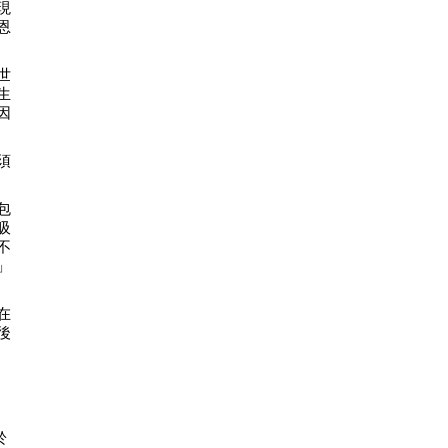
現
恩
世
生
因
須
包
吸
不
」
在
後
於