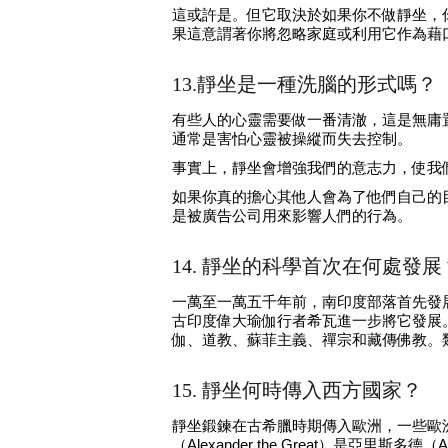
這或許是。但它取決於如果你不做靜坐，
果這意謂著你將忽略家庭或利用它作為藉
13.靜坐是一種洗腦的形式嗎？
有些人的心靈需要做一番清澈，這是無庸
通常是害怕心靈被操縱而失去控制。
事實上，靜坐會增強我們的意志力，使我
如果你真的擔心其他人會為了他們自己的
是被廣告公司用來影響人們的行為。
14. 靜坐的科學首次在何處發展
一萬至一萬五千年前，南印度部落首先發
古印度偉大瑜伽行者希瓦進一步將它發展
伽、道教、蘇菲主義、禪宗和藏傳佛教。
15. 靜坐何時傳入西方國家？
靜坐鍛鍊在古希臘時期傳入歐洲，一些歐
（Alexander the Great）是亞里