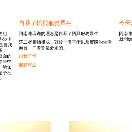
自我了悟與服務眾生
今天
務組
阿南達瑪迦的理念是自我了悟與服務眾生
阿南達
將‧沙卡
就開
這二者相輔相成，對於一個平衡以及實踐的生活
是自我
而言，二者皆是必須的。
福
層面的
自我了悟
靜坐中
服務眾生
、瑜伽
給予社
…