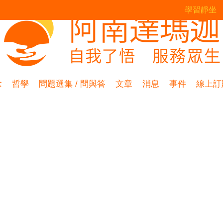
學習靜坐
念
哲學
問題選集 / 問與答
文章
消息
事件
線上訂