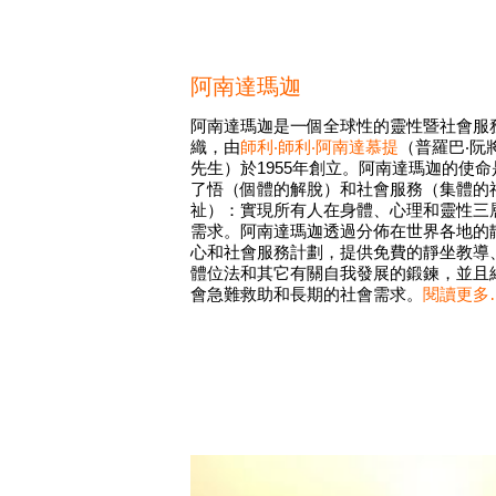
阿南達瑪迦
阿南達瑪迦是一個全球性的靈性暨社會服
織，由
師利‧師利‧阿南達慕提
（普羅巴‧阮
先生）於1955年創立。阿南達瑪迦的使命
了悟（個體的解脫）和社會服務（集體的
祉）：實現所有人在身體、心理和靈性三
需求。阿南達瑪迦透過分佈在世界各地的
心和社會服務計劃，提供免費的靜坐教導
體位法和其它有關自我發展的鍛鍊，並且
會急難救助和長期的社會需求。
閱
讀更多