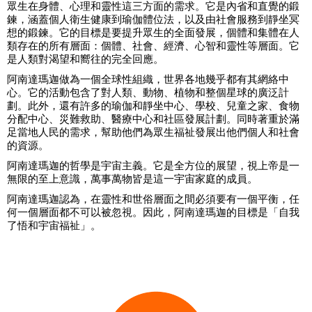
眾生在身體、心理和靈性這三方面的需求。它是內省和直覺的鍛
鍊，涵蓋個人衛生健康到瑜伽體位法，以及由社會服務到靜坐冥
想的鍛鍊。它的目標是要提升眾生的全面發展，個體和集體在人
類存在的所有層面：個體、社會、經濟、心智和靈性等層面。它
是人類對渴望和嚮往的完全回應。
阿南達瑪迦做為一個全球性組織，世界各地幾乎都有其網絡中
心。它的活動包含了對人類、動物、植物和整個星球的廣泛計
劃。此外，還有許多的瑜伽和靜坐中心、學校、兒童之家、食物
分配中心、災難救助、醫療中心和社區發展計劃。同時著重於滿
足當地人民的需求，幫助他們為眾生福祉發展出他們個人和社會
的資源。
阿南達瑪迦的哲學是宇宙主義。它是全方位的展望，視上帝是一
無限的至上意識，萬事萬物皆是這一宇宙家庭的成員。
阿南達瑪迦認為，在靈性和世俗層面之間必須要有一個平衡，任
何一個層面都不可以被忽視。因此，阿南達瑪迦的目標是「自我
了悟和宇宙福祉」。