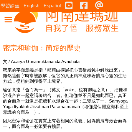
Youtube
Facebook
連絡表
學習靜坐
English
Español
密宗和瑜伽：簡短的歷史
文 / Acarya Gunamuktananda Avadhuta
密宗的字面意義是指「那藉由擴展把心靈從愚鈍中解脫出來」。
雖然這個字時常被誤解，但它的真正精神意味著擴展心靈的生活
方式，從粗鈍到獲得至上境界。
瑜伽意指「合而為一」（英文「yoke」也有聯結之意）。把糖和
沙混合在一起意謂著結合二者。但瑜伽並不只是如此而已。真正
的合而為一就像是把糖和水混合在一起：二變成了一。Samyoga
Yoga Ityaktoh Jiivatman Paramatmanah（瑜伽是個體意識和至上
意識的合而為一）。
因此密宗和瑜伽在實質上有著相同的意義，因為擴展導致合而為
一，而合而為一必須要有擴展。