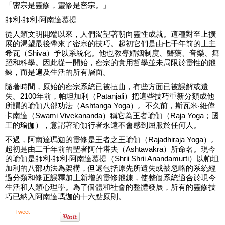
「密宗是靈修，靈修是密宗。」
師利‧師利‧阿南達慕提
從人類文明開端以來，人們渴望著朝向靈性成就。這種對至上擴
展的渴望最後帶來了密宗的技巧。起初它們是由七千年前的上主
希瓦（Shiva）予以系統化。他也教導婚姻制度、醫藥、音樂、舞
蹈和科學。因此從一開始，密宗的實用哲學並未局限於靈性的鍛
鍊，而是遍及生活的所有層面。
隨著時間，原始的密宗系統已被扭曲，有些方面已被誤解或遺
失。2100年前，帕坦加利（Patanjali）把這些技巧重新分類成他
所謂的瑜伽八部功法（Ashtanga Yoga）。不久前，斯瓦米‧維偉
卡南達（Swami Vivekananda）稱它為王者瑜伽（Raja Yoga；國
王的瑜伽），意謂著瑜伽行者永遠不會感到屈服於任何人。
不過，阿南達瑪迦的靈修是王者之王瑜伽（Rajadhiraja Yoga）。
起初是由二千年前的聖者阿什塔夫（Ashtavakra）所命名。現今
的瑜伽是師利‧師利‧阿南達慕提（Shrii Shrii Anandamurti）以帕坦
加利的八部功法為架構，但還包括原先所遺失或被忽略的系統經
過分類和修正誤釋加上新增的靈修鍛鍊，使整個系統適合於現今
生活和人類心理學。為了個體和社會的整體發展，所有的靈修技
巧已納入阿南達瑪迦的十六點原則。
Tweet