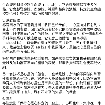
生命能控制是控制生命能（pranah）。它會讓身體保存更多的
熱。它會影響腺體、次腺體、神經和體內的液體。特定的生命能
控制也可針對特定的疾病來加以鍛鍊。
5. 感官回收
感官回收的字面意義是指「收回已給予的」。心靈向外投射到世
界上不同的客體，因此它意謂著把不安的心靈從那些客體中收攝
回來，以便導向於內在的靜坐。在王者之王瑜伽?，有一個非常合
乎科學的系統可以這麼做。它包含三個階段，稱為淨攝
（shuddhis）：首先把心靈從客體物質（外在世界）中收攝回
來，然後從主體物質（身體）中收攝回來，最後把心靈從自己的
內在思想中收攝回來。
好的同伴和環境也是很重要的。如果感覺器官善於接受精細的感
覺以及運動器官導向於精細的表現，那麼收攝和專注會更容易做
到。
另一個技巧是心靈的「顏色」，也就是說，所有的不同傾向和習
性都奉獻給宇宙心靈。它使吾人免於執著那些習性，因為它會幫
助吾人了悟到個體心靈也是宇宙心靈的一部份。由於這種了悟而
發展出直覺和創造性洞察力，吾人會逐漸獲得更多接近這廣大宇
宙知識寶庫（過去、現在和未來的知識）的機會。
6. 專注
專注意指「保持心靈在特定的一點上」。亦即集中－集中在一件