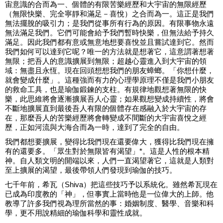
宙意識的合而為一、個體的有限苦樂經歷和大宇宙的無限經歷
（無限快樂、完全寧靜和滿足－喜悅）之合而為一。這正是我們
無法擺脫的吸引力；是我們從事所有行為的原因。有限事物永遠
無法滿足我們。它們可能會給予我們暫時快樂，但無法給予持久
滿足。因此我們都有意或無意地想要喜悅並且嘗試達到它。然而
我們如何可以達到它呢？唯一的方法就是想著它，這意謂著想著
無限；把吾人的意識擴展到無限；超越心靈進入到大宇宙的領
域：無盡且永恆。現在回頭想想我們的朋友蟑螂。「你想什麼，
就會變成什麼」。這種強而有力的心理學原理不僅是我們小朋友
的救命工具，也是瑜伽鍛鍊的支柱。有規律地觀想著無限的快
樂，此思維將會逐漸擴展吾人心靈；如果觀想變成持續性，將會
不斷地擴展直到最後吾人有限的個體存在感融入於大宇宙的存
在，那麼吾人的苦樂經歷將會轉變成不間斷的大宇宙喜悅之經
歷，正如河流與大海合而為一時，達到了完全的自由。
我們都想要擴展，變得比我們現在還要偉大，獲得比我們現在擁
有的還要多。「眾生對於無限皆有渴望」*。這是人性的根本精
神。自人類文明的開端以來，人們一直渴望著它，這就是人類對
至上擴展的渴望，最後帶領人們發現到瑜伽的技巧。
七千年前，希瓦（Shiva）把這些技巧予以系統化。雖然希瓦現在
已成為印度教的「神」，但事實上當時他是一位偉大的上師。他
教導了許多我們視為理所當然的事：婚姻制度、醫學、音樂和科
學，更不用說精細的瑜伽科學和靈性成就。