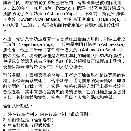
隨著時間，原始的瑜伽系統已被扭曲，有些層面已被誤解或遺
失。2100年前，帕坦加利（Patanjali）把這些技巧重新分類成他
所謂的瑜伽八部功法（Ashtanga Yoga）。不久前，斯瓦米‧維偉
卡南達（Swami Vivekananda）稱它為王者瑜伽（Raja Yoga），
raja意指「王的」，意謂著瑜伽行者永遠不會感到屈服於任何
人。
不過，瑜伽八部功法還有一個更廣泛且全面的瑜伽，叫做王者之
王瑜伽（Rajadhiraja Yoga）。起初是由阿什塔夫（Ashtavakra）
所命名，他是二千年前著作阿什塔夫集（Ashtavakra Samhita）
的偉大聖者。現今的瑜伽是以帕坦加利的瑜伽八部功法為基礎，
包括原先所遺失或被忽略的系統予以分類和修正誤釋加上新增，
使整個鍛鍊適合於現今生活和人類心理學。
對於身體、心靈和靈魂的發展，王者之王瑜伽現在是最完整的過
程，不僅全面系統化而且合乎科學；通向無限的完全體驗－即瑜
伽所謂的「自我了悟」。它是一種將心靈提升到至上靈性波流的
合成過程，其本質是心靈實際的持續擴展。它的目標是全面提升
人類，包括個體和集體。它完全回應了人類的渴求和熱望。
瑜伽八部功法：
1. 外在行為控制 2. 內在行為控制（道德原則）
3. 瑜伽體位法（瑜伽姿勢）
4. 生命能控制（呼吸控制）
5. 感官回收（心靈收攝）