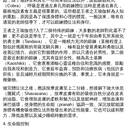
如，除了做靜坐和其它一些簡單體位法以外，諸如眼鏡蛇式
（Cobra），呼吸是透過左鼻孔而鍛鍊體位法時是透過右鼻孔，
嚴格地說素食主義是很重要的。這些都是王者之王瑜伽鮮為人知
的重點，原因是為了保護身體和心理的體質。一般說來，唯有在
適當的老師指導下，才可以鍛鍊體位法和身印。
王者之王瑜伽也?入了二個特殊的鍛鍊，大多數的老師對此還不了
解，更不必說是學生了。其中之一就是七千年前由希瓦所系統化
的勇士舞（Tandava）。它是一種精力充沛的鍛鍊（某種程度上
類似於俄羅斯的哥薩克騎兵舞），極有益於發展勇氣和勇敢以及
改善記憶力。由於它對腺體的作用，所以只適合於男性。第二個
是最近創新的鍛鍊，尤其有益於女性。稱為高士基舞
（Kaoshikii）。它會逐漸灌輸心靈這種自信和意識的感覺、鼓勵
自我表現和創造力。它會延年益壽，預防和治療疾病（包括許多
肝疾）並且減輕月經期間和分娩的不適。事實上，它本身就是一
種藥物。
做完體位法之後，應該按摩皮膚至上二分鐘，然後躺下做大休息
（攤屍式；Shavasana）。按摩皮膚有助於吸收自然分泌在皮表
的油脂。它會增加皮膚的柔軟和魅力以及放鬆神經，增加血液和
淋巴循環，使身體的生命能（pranah）協調一致。深沉放鬆能讓
身體有機會吸收體位法所散發出來的正性能量。它也可以緩和壓
力，降低血壓以及減少睡眠時數的需求。
4. 生命能控制