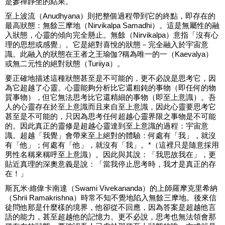
是參禪靜坐的結果。
至上波流（Anudhyana）則把整個過程帶到它的終點，即存在的
最高狀態：無餘三摩地（Nirvikalpa Samadhi）。這是無屬性的融
入狀態，心靈的傾向完全懸止。無餘（Nirvikalpa）意指「沒有心
理的思想或感覺」。它是絕對喜悅的狀態－完全融入於宇宙意
識。此融入的狀態在王者之王瑜伽?稱為唯一的一（Kaevalya）
或無二元性的絕對狀態（Turiiya）。
要正確地描述這種狀態甚至是不可能的，更不必說是思考它，因
為它超越了心靈。心靈能夠分析比它還粗鈍的事物（即任何的物
質事物），但它無法思考比它還精細的事物（即至上意識）。吾
人的心靈存在於至上意識而且來自至上意識，因此心靈要思考它
甚至是不可能的，只因為思考任何超越心靈界限之事物是不可能
的。因此真正的靈修是超越心靈達到至上意識的過程：宇宙意
識。超越「我覺」會帶來至上絕對的體驗：何處有「我」，就沒
有「他」；何處有「他」，就沒有「我」。*（這裡只是隨意採用
男性名稱來稱呼至上意識）。因此與其說：「我思故我在」，更
貼近真理的深奧意義是說：「當我停止思考時，我才是真正的存
在！」
斯瓦米‧維偉卡南達（Swami Vivekananda）的上師羅摩克里希納
（Shrii Ramakrishna）時常不知不覺地陷入無餘三摩地。後來信
徒問他那是什麼樣的境界，他卻從不回應，因為答案是超越他言
語的能力，甚至超越他的記憶力。更不必說，思考也無法領會那