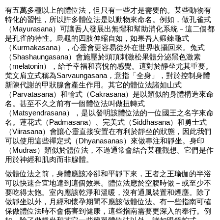
有五萬多種以上的體位法，但只有一些才是需要的。某些動物有
特化的習性，所以許多體位法是以動物來命名。例如，做孔雀式
（Mayurasana）可讓吾人發展出無懼和幫助消化系統－這二個都
是孔雀的特性。烏龜的四肢伸縮自如，如果吾人鍛鍊龜式
（Kurmakasana），心靈會更容易從外在世界收攝回來。兔式
（Shashaungasana）會施壓於頭頂刺激松果體分泌黑色激素
（melatonin），給予幸福和喜悅的感覺。這對於靜坐尤其重要。
梵文肩立式稱為Sarvaungasana，意指「全身」，對於控制身體
新陳代謝的甲狀腺會產生作用。其它的體位法諸如山式
（Parvatasana）和輪式（Cakrasana）是以類似的身體構造來命
名。甚至不久之前有一個體位法叫做扭轉式
（Matsyendrasana），是以發明該體位法的一位國王之名字來命
名。蓮花式（Padmasana）、完美式（Siddhasana）和勇士式
（Viirasana）會讓心靈直接安置在有利於靜坐的狀態，因此我們
可以使用這些禪定式（Dhyanasanas）來做專注和靜坐。身印
（Mudras）類似於體位法，不過通常會結合某種觀想。它們是作
用於神經和肌肉而非腺體。
做體位法之前，身體應該冷卻和平靜下來，王者之王瑜伽的半浴
可以快速合宜地達到這個效果。體位法應於空腹時做－或至少不
要吃得太飽。室內應該乾淨和溫暖，沒有通風裝置和煙塵。除了
做靜坐以外，月經和懷孕期間不應該做體位法。有一些指南可確
保做體位法時不會傷害到健康，這些指南需要更深入的奉行。例