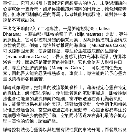
事情上。它可以指引心靈到達它所想要去的地方。未受過訓練的
心靈就像一隻野馬：如果你讓牠跑到開闊的田野上，牠會到處奔
跑。但專注可馴服心靈的野馬，以致於能夠駕馭牠。這對靜坐來
說是不可或缺的。
王者之王瑜伽?入了二種專注。一是脈輪控制法（Tattva
Dharana）－藉由那些脈輪的種子咒（biija mantras）之助，專注
於脈輪上。它可以控制身體的物質元素，因為脈輪控制這些構成
身體的元素。例如，專注於脊椎尾的海底輪（Muladhara Cakra）
可以控制固元素，使身體輕盈。專注於生殖器底部的生殖輪
（Svadhisthana Cakra），吾人會感到精力充沛和潔淨，彷彿沐
浴過一般，因為這是液元素的控制點。它也會使吾人耐得住口
渴。專注於肚臍的臍輪（Manipura Cakra），可以控制住光元
素，因此吾人能夠忍受極熱或冷。事實上，專注能夠給予心靈力
量以禁得起各種痛苦。
脈輪就像繩結，把能量的波流繫於脊椎上。藉著穩定心靈在特定
的脈輪上，解開這些繩結，使能量管道的流動更暢通。脈輪控制
法也會使能量的波流轉向於精細。當呼吸透過右鼻孔顯著流動
時，能量管道易有粗鈍的表現。這對物質活動、食物消化和粗鈍
思惟是最適合的。當空氣透過左鼻孔流動時，心靈更容易專注於
精細思惟和較少的物質活動。空氣同時透過左右鼻孔最適合於心
理－靈性的鍛鍊，諸如靜坐。
脈輪控制法使心靈得以與短暫有限性質的事物分開，而發展出良