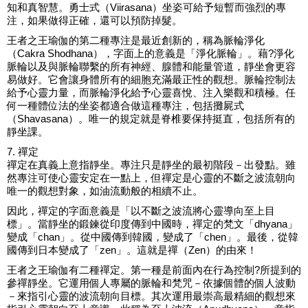
知和真智慧。勇士式（Viirasana）坐姿可給予短暫而強烈的專
注，如果做得正確，還可以預防掉髮。
王者之王瑜伽的第二種專注是最近創新的，稱為脈輪淨化
（Cakra Shodhana），字面上的意義是「淨化脈輪」。藉?淨化
脈輪以及與脈輪聯繫的所有神經、腺體和能量管道，靜坐會更容
易做好。它會讓身體所有的細胞充滿最正性的觀想。脈輪控制法
給予心靈力量，而脈輪淨化給予心靈喜悅、注入樂觀和積極。任
何一種體位法的坐姿都適合做這種專注，包括攤屍式
（Shavasana）。唯一的規定就是脊椎要保持挺直，包括所有的
靜坐課。
7. 禪定
禪定在真義上意指靜坐。專注只是靜坐的最初階段－出發點。雖
然專注可使心靈安定在一點上，但禪定是心靈的不斷之波流朝向
唯一的觀想對象，如油流動般的相續不止。
因此，禪定的字面意義是「以不斷之波流將心靈導向至上目
標」。當靜坐的鍛鍊從印度傳到中國時，禪定的梵文「dhyana」
變成「chan」。從中國傳到韓國，變成了「chen」。最後，從韓
國傳到日本變成了「zen」。這就是禪（Zen）的由來！
王者之王瑜伽有二種禪定。第一種是前面內在行為控制?所提到的
參禪靜坐。它運用個人專屬的脈輪和梵咒－依據個體的個人波動
－來指引心靈的波流朝向目標。其次運用最崇高最精細的觀想來