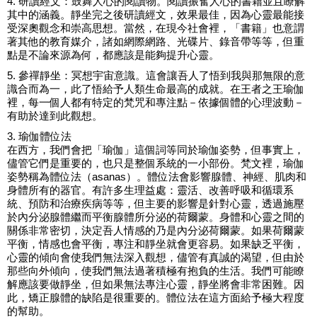
4. 研讀經文：鼓舞人心的閱讀物。閱讀振奮人心的書籍並且瞭解
其中的涵義。靜坐完之後研讀經文，效果最佳，因為心靈最能接
受深奧觀念和崇高思想。當然，在現今社會裡，「書籍」也意謂
著其他的教育媒介，諸如網際網路、光碟片、錄音帶等等，但重
點是不論來源為何，都應該是能夠提升心靈。
5. 參禪靜坐：冥想宇宙意識。這會讓吾人了悟到我與那無限的意
識合而為一，此了悟給予人類生命最高的成就。在王者之王瑜伽
裡，每一個人都有特定的梵咒和專注點－依據個體的心理波動－
有助於達到此觀想。
3. 瑜伽體位法
在西方，我們會把「瑜伽」這個詞等同於瑜伽姿勢，但事實上，
儘管它們是重要的，也只是整個系統的一小部份。梵文裡，瑜伽
姿勢稱為體位法（asanas）。體位法會影響腺體、神經、肌肉和
身體所有的器官。有許多生理益處：靈活、改善呼吸和循環系
統、預防和治療疾病等等，但主要的影響是針對心靈，透過施壓
於內分泌腺體繼而平衡腺體所分泌的荷爾蒙。身體和心靈之間的
關係非常密切，決定吾人情感的乃是內分泌荷爾蒙。如果荷爾蒙
平衡，情感也會平衡，專注和靜坐就會更容易。如果缺乏平衡，
心靈的傾向會使我們無法深入觀想，儘管有真誠的渴望，但由於
那些向外傾向，使我們無法過著積極有抱負的生活。我們可能瞭
解應該要做靜坐，但如果無法專注心靈，靜坐將會非常困難。因
此，矯正腺體的缺陷是很重要的。體位法在這方面給予極大程度
的幫助。