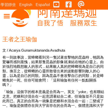
Youtube
Facebook
連絡表
學習靜坐
English
Español
王者之王瑜伽
文 / Acarya Gunamuktananda Avadhuta
有一則故事說，當蟑螂看到另一隻試著攻擊牠的昆蟲時，牠因為
驚嚇而感到羞愧，結果那隻昆蟲的影像就凍結在牠的心靈上。由
於強烈地觀想敵人的形式，結果敵人真的把蟑螂視為是自己的同
類。換言之，從蟑螂的心靈所散發出來的波動影響到敵人的心
靈，以為是自己的同類。因為昆蟲不會攻擊自己的同類，於是蟑
螂免於一死。但你可能會問：「這和瑜伽有任何一點點關係
嗎？」
「瑜伽」這個字的根本意義是合而為一。英文「yoke」也有聯結
之意。把糖和沙混合在一起意謂著結合二者。但瑜伽並不只是如
此而已。真正的合而為一就像是把糖和水混合在一起：二變成了
一。瑜伽是個體存在與大宇宙存在的合而為一、個體意識和大宇