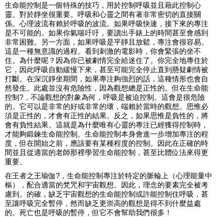
生命能控制是一個特殊的技巧，用於控制呼吸並且藉此控制心
靈。對於靜坐很重要。呼吸和心靈之間有著非常密切的直接關
係。心理波流有賴於呼吸的波流。如果呼吸快速，接下來的專注
是不可能的。如果你氣喘吁吁，要讀出手錶上的時間甚至會感到
非常困難。另一方面，如果呼吸是平靜且放鬆，專注會很容易。
這是一種無意識的過程。看到刺激的電影時，你會緊張的坐不
住。為什麼呢？因為你已被劇情完全給迷住了。你完全地專住於
它，因此呼吸自動緩慢下來，甚至可能完全停止直到懸疑劇情被
打斷。在深沉靜坐期間，如果專注夠強烈的話，這種情形也會自
然發生。此處並沒有危險性，因為觀想總是正性的。但在生命能
控制?，不論觀想的對象為何，呼吸是被迫控制。這會是很危險
的。它可以是非常的好或非常的壞，端賴於當時的觀想。思惟必
須是正性的，才會有正性的結果。反之，如果思惟是負性的，將
會有負性結果。這就是為什麼唯有心靈的專注已經獲得控制時，
才能夠鍛鍊生命能控制。生命能控制本身會進一步增加專注的程
度，但在開始之前，應該要有某種程度的控制。因此在正確的時
間並且從適當的老師那裡學習生命能控制，甚至比體位法來得更
重要。
在王者之王瑜伽?，生命能控制專注於特定的脈輪上（心理能量中
樞），配合適當的梵咒和宇宙觀想。因此，理念的要素完全被考
慮到。的確，缺乏宇宙觀想的生命能控制或許能控制住呼吸，甚
至讓呼吸完全暫停，然而缺乏更崇高的觀想是得不到什麼益處
的。死亡也是呼吸的暫停，但它不會幫助我們很多！