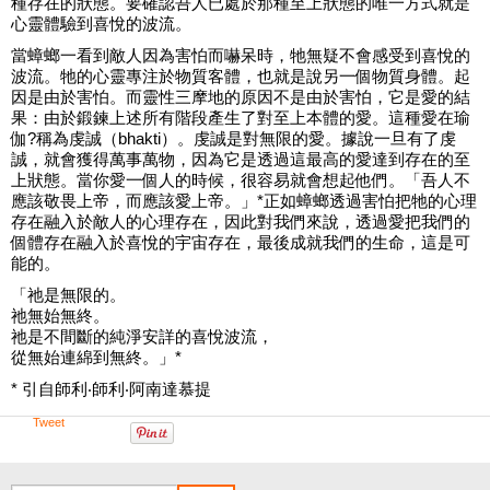
種存在的狀態。要確認吾人已處於那種至上狀態的唯一方式就是
心靈體驗到喜悅的波流。
當蟑螂一看到敵人因為害怕而嚇呆時，牠無疑不會感受到喜悅的
波流。牠的心靈專注於物質客體，也就是說另一個物質身體。起
因是由於害怕。而靈性三摩地的原因不是由於害怕，它是愛的結
果：由於鍛鍊上述所有階段產生了對至上本體的愛。這種愛在瑜
伽?稱為虔誠（bhakti）。虔誠是對無限的愛。據說一旦有了虔
誠，就會獲得萬事萬物，因為它是透過這最高的愛達到存在的至
上狀態。當你愛一個人的時候，很容易就會想起他們。「吾人不
應該敬畏上帝，而應該愛上帝。」*正如蟑螂透過害怕把牠的心理
存在融入於敵人的心理存在，因此對我們來說，透過愛把我們的
個體存在融入於喜悅的宇宙存在，最後成就我們的生命，這是可
能的。
「祂是無限的。
祂無始無終。
祂是不間斷的純淨安詳的喜悅波流，
從無始連綿到無終。」*
* 引自師利‧師利‧阿南達慕提
Tweet