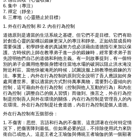
6. 集中（專注）
7. 禪定（靜坐）
8. 三摩地（心靈懸止於目標）
1. 外在行為控制 和 2. 內在行為控制
道德原則是適當的生活系統之基礎。但它們不是目標。它們有助
於創造心靈的架構以鍛鍊更深入的專注和靜坐。正如幼苗成長時
需要保護，初學靜坐者的真誠努力也必須藉由道德指引來加以保
護。古時候的上師在教導弟子進一步的鍛鍊時，經常要求弟子首
先證明他們自己的道德和利他主義。有一則故事提到，有一個特
別的弟子企圖用他整個身體堵住當地水壩的破洞以阻止洪水淹沒
附近村莊。當他快被淹死的時候，試圖說服上師教導他鍛鍊的方
法。事實上，內外在行為控制的原則完全說明了吾人應該如何身
處周遭世界。要以適當的方式對待萬事萬物，需要對心靈傾向的
控制，這可藉由外在行為控制（控制與他人互動的行為）和內在
行為控制（調整自己的個人習慣）而做到。換言之，外在行為控
制是控制吾人與外在環境的關係，內在行為控制是管理吾人的內
在環境。外在行為控制是社會道德，內在行為控制是個人道德。
外在行為控制有五個部份：
1. 不傷害：思想、言語和行為的不傷害。這意謂著在任何特定情
況下，把傷害降到最低。但如果必要的話，不排除使用武力來防
衛自己或他人。這是王者之王瑜伽與傳統王者瑜伽的第一個顯著