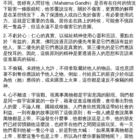
不同。曾經有人問甘地（Mahatma Gandhi）是否有在任何的情況
下殺害一條眼鏡蛇，他答覆說沒有。關於不傷害，更實際的解釋
是在某些情況下，為了保護他人或自己免於傷害，有必要使用武
力。這就是它重要的含義。當你走在路上的時候，可能會不慎踩
死一隻蟲子，但這永遠不是你傷害它的意圖。
2. 不虧於心：仁心的真實。以福祉精神使用心靈和言語。重點在
於「有益的」真實。佛陀說過言語的優先考量是它們應該有益於
他人。第二優先的是它們應該是真實的。第三優先的是它們應該
是悅耳的。因此，這個原則的精神是要透過吾人的思想和言語來
促進最高的福祉。
3. 不偷竊。未經他人允許，不得拿取屬於他人的物品。這也意謂
著不剝奪你應該給予他人之物。例如，付給員工的薪資少於你認
為他（她）應得的，或未購票上火車，這些都是違反不偷竊的精
神。
4. 心不離道：宇宙觀。視萬事萬物都是宇宙意識的顯現。我們都
是同一個宇宙家庭的一份子，藉著促進這種感覺，會培養出對他
人的愛，不論人種、國籍或種族。人們會欣然賞識這帶給社會的
利益。一則有趣的故事說明了這個原則：有一個人總是會說萬事
萬物都是上帝。不論發生什麼事，他都會說這是上帝。他的朋友
們已經習慣聽他這麼說，也經常在他們之間開這個玩笑。有一天
他們看到他被一隻公牛追，於是對他大喊：「如果萬事萬物都是
上帝，那麼這隻牛也是上帝，所以為什麼你要躲開牠呢？」當他