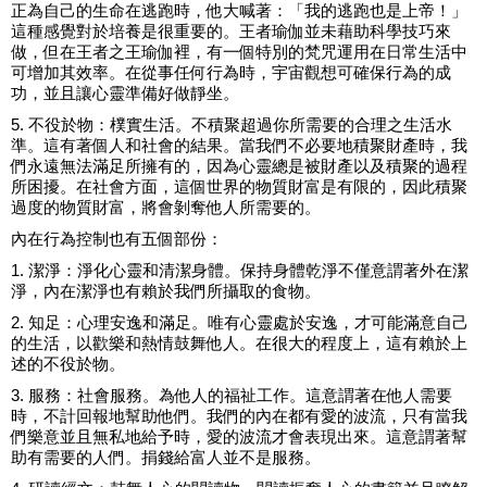
正為自己的生命在逃跑時，他大喊著：「我的逃跑也是上帝！」
這種感覺對於培養是很重要的。王者瑜伽並未藉助科學技巧來
做，但在王者之王瑜伽裡，有一個特別的梵咒運用在日常生活中
可增加其效率。在從事任何行為時，宇宙觀想可確保行為的成
功，並且讓心靈準備好做靜坐。
5. 不役於物：樸實生活。不積聚超過你所需要的合理之生活水
準。這有著個人和社會的結果。當我們不必要地積聚財產時，我
們永遠無法滿足所擁有的，因為心靈總是被財產以及積聚的過程
所困擾。在社會方面，這個世界的物質財富是有限的，因此積聚
過度的物質財富，將會剝奪他人所需要的。
內在行為控制也有五個部份：
1. 潔淨：淨化心靈和清潔身體。保持身體乾淨不僅意謂著外在潔
淨，內在潔淨也有賴於我們所攝取的食物。
2. 知足：心理安逸和滿足。唯有心靈處於安逸，才可能滿意自己
的生活，以歡樂和熱情鼓舞他人。在很大的程度上，這有賴於上
述的不役於物。
3. 服務：社會服務。為他人的福祉工作。這意謂著在他人需要
時，不計回報地幫助他們。我們的內在都有愛的波流，只有當我
們樂意並且無私地給予時，愛的波流才會表現出來。這意謂著幫
助有需要的人們。捐錢給富人並不是服務。