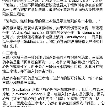
指引心靈朝向至上意識。此稱為至上波流（Anudhyana），意指
「追隨」。這種不間斷的觀想波流使吾人了悟到所有存在的合而
為一，使心靈從有形到無形，最後完全超越自身而融入於純淨無
限的至上意識。
「這無形、無始和無限的至上本體是眾生達到的唯一本體。」*
參禪靜坐是以蓮花坐姿來做鍛鍊。如果不習慣蓮花坐姿，半蓮花
坐姿（Ardha Padmasana）或簡單的盤腿坐姿（Bhojanasana）
也可以。女性以蓮花坐姿來做至上波流（Anudhyana），而男性
以完美坐姿（Siddhasana）。禪定通常會讓皮膚變得更光滑並且
增加光輝。
8. 三摩地
三摩地本身不是一種鍛鍊，誠然是先前所有鍛鍊的結果。三摩地
的字義是指「與目標合而為一」。有許多可能的目標：物質的、
心理的或靈性的，但王者之王瑜伽只承認靈性目標，因此只有靈
性三摩地，亦即融入於宇宙本體。
雖然有各種不同的靈性三摩地，但所有的皆可歸納成二種：有餘
三摩地和無餘三摩地。
有餘（Savikalpa）意指「有心理的思想或感覺」。因此，有餘三
摩地（Savikalpa Samadhi）是一種融入於宇宙心靈的狀態。因為
心靈（甚至宇宙心靈）的本質是「我是」的感覺（存在的「我
覺」），因此在這三摩地?，仍然有著存在的感覺或「我是」。它