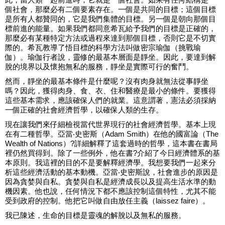
個社會，那麼必有二個要素存在。一個是共同的目標；這個目標
是所有人都贊同的，它是我們集體的目標。另一個是朝向那個目
標前進的能量。如果我們都同意希瓦給予我們的目標是正確的，
那麼必有某種特定方法或過程來達到那個目標，否則它是不切實
際的。希瓦教導了悟目標的科學方法叫做密宗瑜伽（挑戰瑜
伽）。瑜伽行者說，靈修的最基本層面是靜坐。因此，要達到解
脫的境界以及懷抱無私的服務，靜坐是實際可行的奮鬥。
然而，靜坐的最基本條件是什麼呢？沒有肉身就無法從事靜坐
嗎？因此，獲得肉身、食、衣、住和醫療是最小的條件。要獲得
這些基本需求，應該確保人們的就業。這意謂著，憲法必須採納
一個正確的社會經濟哲學，以確保人類的生存。
現在讓我們來仔細檢視當代世界現行的社會經濟哲學。基本上現
在有二種哲學。亞當‧史密斯（Adam Smith）在他的國富論（The
Wealth of Nations）?詳細解釋了這套過時的哲學，這本書在書局
裡仍然買得到。除了一些例外，他在書?介紹了今日經濟體系的基
本原則。我這裡的目的不是要解釋經濟學。我想要我們一起來分
析這些經濟活動的基本動機。亞當‧史密斯說，社會進步的原因是
因為貪婪與自私。貪婪與自私是經濟成長以及提高生活水準的動
機因素。他也說，任何情況下都不應該控制這個特性，尤其不能
受到政府的控制。他把它叫做自由放任主義（laissez faire）。
我已陳述，生命的目標是靈魂的解脫以及無私的服務。