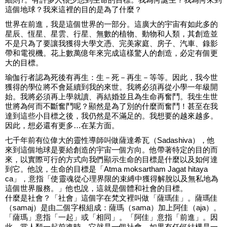
這個地球？我來這裡的目的是為了什麼？
世界在前進，我是這個世界的一部分。這廣大的宇宙有如此多的
星辰、恆星、星雲、行星、無數的植物、動物和人類，其創造並
不是只為了要讓我獲得大學文憑、完美家庭、房子、汽車、錄影
帶和電視機。花上數萬億年來完成這樣驚人的創造，必定有個更
大的目標。
瑜伽行者認為死後有再生：生－死－再生－等等。因此，我今世
獲得的學位將不會延續到我的來世。我將必須再從小學一年級開
始。我將必須再上學就讀、再結婚並且為生命再奮鬥。我生生世
世將為何而不斷奮鬥呢？顯然是為了別的什麼而奮鬥！甚至在我
達到這些小目標之後，我仍然是不滿足的。我想要的越來越多。
因此，想必還有更多…在某方面。
七千年前有位偉大的靈性導師叫做薩達希瓦（Sadashiva），他
來到這個地球是要給創造的宇宙一個方向。他帶著特定的目的而
來，以實際可行的方式向我們顯示生命的目標是什麼以及如何達
到它。他說，生命的目標是「Atma moksartham Jagat hitaya
ca」，意指「使靈魂從心理界限的束縛中獲得解脫以及無私地為
這個世界服務。」他也說，這就是個體和社會的目標。
什麼是社會？「社會」這個字在梵文裡叫做「薩瑪佳」。薩瑪佳
（samaj）是由二個字根組成：薩瑪（sama）加上阿佳（aja）。
「薩瑪」意指「一起」或「相同」。「阿佳」意指「前進」。因
此，當人類一起前進時，它就是一個社會。如果有任何結構是一