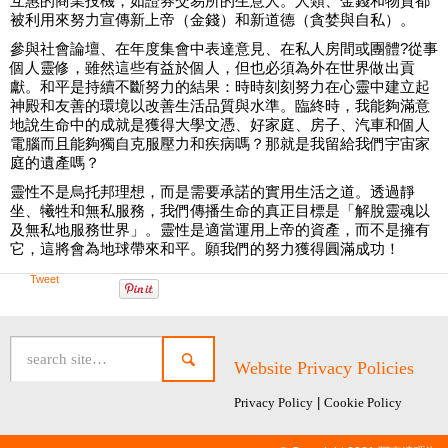
互惠的商業投機，如證券交易所的生意人。人類、金錢和物質都
被利用來努力宣傳新上帝（金錢）和新道德（貪婪與自私）。
參與社會論壇、在年度集會中表達意見、在私人房間或團體?從事
個人靈修，雖然這些有益於個人，但也必須為外在世界做出貢
獻。和平是持續不斷努力的結果：時時刻刻努力在心靈中建立起
神殿和友善的環境以改善生活品質與水準。臨終時，我能夠滿意
地說生命中的成就是獲得大學文憑、好家庭、房子、汽車和個人
電腦而且能夠獨自克服壓力和疾病嗎？那就是我留給我們宇宙家
庭的遺產嗎？
靈性不是烏托邦理想，而是需要承諾的實用生活之道。透過靜
坐、犧牲和無私服務，我們傳播生命的真正目標是「解脫靈魂以
及無私地服務世界」。靈性是適當運用上帝的資產，而不是擁有
它，這將會為地球帶來和平。願我們的努力獲得圓滿成功！
Tweet
Website Privacy Policies
Privacy Policy
|
Cookie Policy