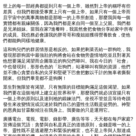
世上的每一部經典都提到只有一個上帝。雖然對上帝的稱呼有些
差異，但我們都接受事實上只有一個上帝。如果只有一個上帝而
且宇宙中的萬事萬物都是那唯一的上帝所創造，那麼我與每一個
實體都有親緣關係，因為我們都是來自同一個至上父親。我們都
是兄弟姐妹。當我在家?進餐時，我當然會把食物分享給家中所有
的成員。我也務必會讓我的胖哥哥和瘦姐姐獲得營養飲食，使他
們都能夠同樣地健康。
這和狗兒們的群居情形是相反的。如果把剩菜丟給一群狗吃，我
發現那群狗當中最強壯的狗將會站在食物旁盡情地吃並且對著其
他想要滿足渴望而企圖靠近的狗兒們嗥叫。我在今日的「社會」
中也發現到，形形色色的「壯狗們」站著嗥叫有限的資源，他們
並不擔心貪婪自私的尖牙和堅硬下巴會把數以千計的無辜者撕裂
開來。但我們畢竟都不是狗啊！
眾生對無限皆有渴望。只有無限的目標能夠滿足這個渴望。如果
我們要在這個地球上建立起世界和平，那麼我們就必須宣揚只有
一個上帝的原則以及達到祂的鍛鍊法門。坐視不管並且等待奇蹟
發生來改變情況或沉迷於我們自己的靈性生活觀是徒勞的。神聖
的恩典如甘霖般傾注在我身上。我要做的只是運用它。
廣播電台、電視、電影、錄影帶、廣告等等，天天都在每戶家庭?
宣傳這個咒語：貪婪與自私是真正的道德原則，金錢是唯一的上
帝。靈性既不是逃避壓力和緊張的權宜，也不是上帝與人類達成