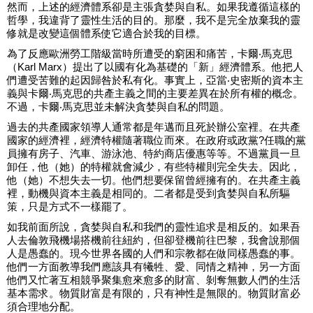
然而，上述的經濟體系卻是主張貪婪與自私。如果我遵循這樣的
哲學，我違背了靈性生活的目的。那麼，我不是完全放棄我的靈
修就是改變這個體系使它適合於我的目標。
為了反應歐洲勞工階級當時所遭受的窮困和痛苦，卡爾‧馬克思
（Karl Marx）提出了以國有化為基礎的「新」經濟體系。他把人
們遭受苦難的起因歸咎於私有化。事實上，亞當‧史密斯的資本主
義與卡爾‧馬克思的共產主義之間的主要差異在於所有權的概念。
不過，卡爾‧馬克思並未解決貪婪與自私的問題。
過去的共產國家領導人通常都是年邁而且死於辦公室裡。在共產
國家的經濟裡，經濟特權隨著職位而來。在政府或政黨?任職的黨
員擁有房子、汽車、游泳池、特約商店優惠等等。不過黨員一旦
卸任，他（她）的特權就會減少，有些特權則完全失去。因此，
他（她）不想失去一切。他們想要保留曾經擁有的。在共產主義
裡，動機與資本主義是相同的。二者都是受到貪婪與自私所驅
策，只是方式不一樣罷了。
如我前面所說，貪婪與自私和我們的靈性追求是相反的。如果吾
人去倫敦飛機場搭機前往紐約，但卻登機前往巴黎，我會說那個
人是愚蠢的。現今世界各國的人們和宗教都在做同樣愚蠢的事。
他們一方面教導我們應該具有犧牲、愛、同情之精神，另一方面
他們又忙著互相競爭聚集愈來愈多的財富、剝奪無數人們的生活
基本需求。物質財富是有限的，只有神性是無限的。物質財富必
須合理地分配。