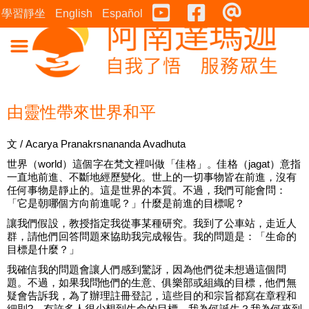
Youtube
Facebook
連絡表
學習靜坐
English
Español
由靈性帶來世界和平
文 / Acarya Pranakrsnananda Avadhuta
世界（world）這個字在梵文裡叫做「佳格」。佳格（jagat）意指
一直地前進、不斷地經歷變化。世上的一切事物皆在前進，沒有
任何事物是靜止的。這是世界的本質。不過，我們可能會問：
「它是朝哪個方向前進呢？」什麼是前進的目標呢？
讓我們假設，教授指定我從事某種研究。我到了公車站，走近人
群，請他們回答問題來協助我完成報告。我的問題是：「生命的
目標是什麼？」
我確信我的問題會讓人們感到驚訝，因為他們從未想過這個問
題。不過，如果我問他們的生意、俱樂部或組織的目標，他們無
疑會告訴我，為了辦理註冊登記，這些目的和宗旨都寫在章程和
細則?。有許多人很少想到生命的目標。我為何誕生？我為何來到