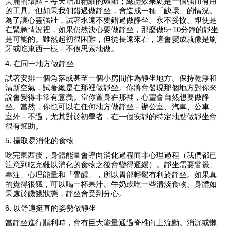
美麗的環結－每天增加精細的環節；總體效果就是一個強而有用
的工具。但如果我們錯過做靜坐，會造成一種「缺環」的情況。
為了讓心靈強壯，試著永遠不要錯過做靜坐。永不妥協。即使是
在緊急情況裡，如果仍然決心要做靜坐，那麼做5~10分鐘的靜坐
是可能的。雖然起初很困難，但從長遠來看，這會變成就像是刷
牙或吃東西一樣－不假思索地做。
4. 在同一地方做靜坐
試著安排一個角落或甚至一個小房間作為靜坐地方。保持乾淨和
清新空氣，試著總是在那裡做靜坐。你將會發現那個地方對你來
說會變得非常有意義。當你置身在那裡，心靈會自然想要做靜
坐。當然，你也可以在任何地方做靜坐－辦公室、汽車、公車、
室外－不過，尤其對於初學者，在一個安靜的特定地點做靜坐會
很有幫助。
5. 攝取易消化的食物
吃完東西後，身體能量會導向消化過程而非心理過程（我們都已
注意到吃完難以消化的食物之後會變得遲緩）。靜坐需要警覺、
專注、心理能量和「覺醒」，所以胃部輕鬆有利於靜坐。如果真
的覺得很餓，可以喝一杯果汁、牛奶或吃一些清淡食物。身體如
果處於饑餓狀態，靜坐會受到分心。
6. 以舒適挺直的姿勢做靜坐
當靜坐進行順利時，會有巨大能量通過脊椎向上流動。消沉或懶