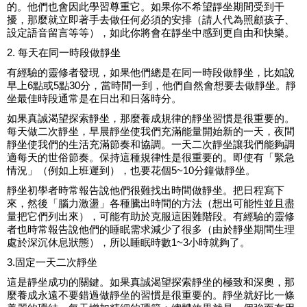
的。他們也會因此學習尊重它。如果你不希望靜坐期間受到干
擾，那麼就立即著手去做任何必須的安排（請人代為照顧孩子、
設定語音留言等等），如此你將會在靜坐中感到更自由和快樂。
2. 每天在同一時段做靜坐
有經驗的靈修者發現，如果他們總是在同一時段做靜坐，比如說
早上6點或5點30分，當時間一到，他們自然會想要去做靜坐。靜
坐最佳時段通常是在日出和日落時分。
如果真誠渴望探索靜坐，那麼養成規律的靜坐習慣是很重要的。
每天做二次靜坐，早晨靜坐使我們充滿能量開始新的一天，夜間
靜坐使我們的生活充滿節奏和協調。一天二次靜坐讓我們能夠調
適每天的世俗節奏。保持這種規律性是很重要的。即使有「緊急
情況」（例如上班遲到），也要花個5~10分鐘做靜坐。
靜坐初學者時常報告說他們很難找出時間做靜坐。把日程寫下
來，然後「腦力激盪」各種騰出時間的方法（想出可能性並且盡
量把它們列出來），可能有助於克服這困難階段。有經驗的靈修
者也時常報告說他們的睡眠需求減少了很多（由於靜坐期間生理
處於深沉休息狀態），所以睡眠時數1~3小時就夠了。
3.固定一天二次靜坐
這是靜坐成功的關鍵。如果真誠渴望探索靜坐的極致和深奧，那
麼養成永遠不要錯過做靜坐的習慣是很重要的。靜坐就好比一條