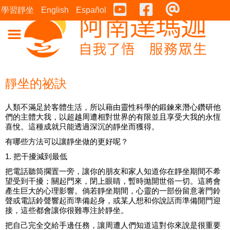
Youtube
Facebook
連絡表
學習靜坐
English
Español
靜坐的祕訣
人類不滿足於客體生活，所以藉由靈性科學的鍛鍊來潛心鑽研他
們的主體大我，以超越周遭相對世界的有限並且享受大我的永恆
喜悅。這種成就只能透過深沉的靜坐而獲得。
有哪些方法可以讓靜坐做的更好呢？
1. 把干擾減到最低
把電話聽筒擱置一旁，讓你的朋友和家人知道你在靜坐期間不希
望受到干擾；關起門來，閉上眼睛，暫時拋開世俗一切。這將會
產生巨大的心理影響。倘若靜坐期間，心靈的一部份留意著門鈴
聲或電話鈴聲響起而準備起身，或某人想和你說話而準備開門迎
接，這些都會讓你很難專注於靜坐。
把自己完全交給手邊任務，讓周遭人們知道這對你來說是很重要