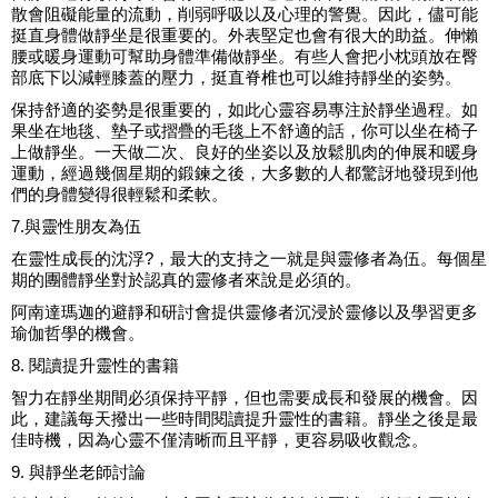
散會阻礙能量的流動，削弱呼吸以及心理的警覺。因此，儘可能
挺直身體做靜坐是很重要的。外表堅定也會有很大的助益。伸懶
腰或暖身運動可幫助身體準備做靜坐。有些人會把小枕頭放在臀
部底下以減輕膝蓋的壓力，挺直脊椎也可以維持靜坐的姿勢。
保持舒適的姿勢是很重要的，如此心靈容易專注於靜坐過程。如
果坐在地毯、墊子或摺疊的毛毯上不舒適的話，你可以坐在椅子
上做靜坐。一天做二次、良好的坐姿以及放鬆肌肉的伸展和暖身
運動，經過幾個星期的鍛鍊之後，大多數的人都驚訝地發現到他
們的身體變得很輕鬆和柔軟。
7.與靈性朋友為伍
在靈性成長的沈浮?，最大的支持之一就是與靈修者為伍。每個星
期的團體靜坐對於認真的靈修者來說是必須的。
阿南達瑪迦的避靜和研討會提供靈修者沉浸於靈修以及學習更多
瑜伽哲學的機會。
8. 閱讀提升靈性的書籍
智力在靜坐期間必須保持平靜，但也需要成長和發展的機會。因
此，建議每天撥出一些時間閱讀提升靈性的書籍。靜坐之後是最
佳時機，因為心靈不僅清晰而且平靜，更容易吸收觀念。
9. 與靜坐老師討論