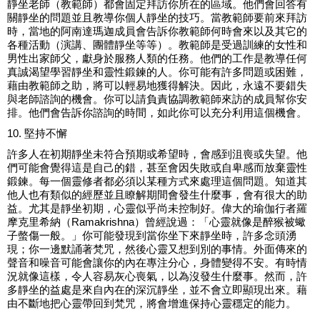
靜坐老師（教範師）都會固定拜訪你所在的區域。他們會回答有
關靜坐的問題並且教導你個人靜坐的技巧。當教範師要前來拜訪
時，當地的阿南達瑪迦成員會告訴你教範師何時會來以及其它的
各種活動（演講、團體靜坐等等）。教範師是受過訓練的女性和
男性出家師父，獻身於服務人類的任務。他們的工作是教導任何
真誠渴望學習靜坐和靈性鍛鍊的人。你可能有許多問題或困難，
藉由教範師之助，將可以輕易地獲得解決。因此，永遠不要錯失
與老師諮詢的機會。你可以請負責協調教範師來訪的成員幫你安
排。他們會告訴你諮詢的時間，如此你可以充分利用這個機會。
10. 堅持不懈
許多人在初期靜坐未符合預期或希望時，會感到沮喪或失望。他
們可能會覺得這是自己的錯，甚至會因失敗或自卑感而放棄靈性
鍛鍊。每一個靈修者都必須以某種方式來處理這個問題。知道其
他人也有類似的經歷並且瞭解期間會發生什麼事，會有很大的助
益。尤其是靜坐初期，心靈似乎尚未控制好。偉大的瑜伽行者羅
摩克里希納（Ramakrishna）曾經說過：「心靈就像是醉猴被蠍
子螫傷一般。」你可能發現到當你坐下來靜坐時，許多念頭湧
現；你一邊默誦著梵咒，然後心靈又想到別的事情。外面傳來的
聲音和噪音可能會讓你的內在專注分心，身體變得不安。有時情
況就像這樣，令人容易灰心喪氣，以為沒發生什麼事。然而，許
多靜坐的益處是來自內在的深沉靜坐，並不會立即顯現出來。藉
由不斷地把心靈帶回到梵咒，將會增進保持心靈穩定的能力。