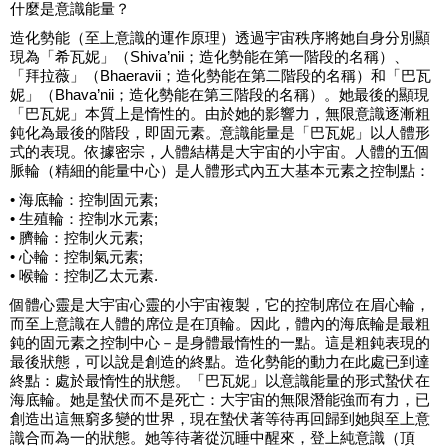
什麼是意識能量？
造化勢能（至上意識的運作原理）透過宇宙秩序將她自身分別顯
現為「希瓦妮」（Shiva’nii；造化勢能在第一階段的名稱）、
「拜拉薇」（Bhaeravii；造化勢能在第二階段的名稱）和「巴瓦
妮」（Bhava’nii；造化勢能在第三階段的名稱）。她最後的顯現
「巴瓦妮」本質上是惰性的。由於她的影響力，無限意識逐漸粗
鈍化為最後的階段，即固元素。意識能量是「巴瓦妮」以人體形
式的表現。依據密宗，人體結構是大宇宙的小宇宙。人體的五個
脈輪（精細的能量中心）是人體形式內五大基本元素之控制點：
• 海底輪：控制固元素;
• 生殖輪：控制水元素;
• 臍輪：控制火元素;
• 心輪：控制氣元素;
• 喉輪：控制乙太元素.
個體心靈是大宇宙心靈的小宇宙複製，它的控制席位在眉心輪，
而至上意識在人體的席位是在頂輪。因此，體內的海底輪是最粗
鈍的固元素之控制中心－是身體最惰性的一點。這是粗鈍表現的
最後狀態，可以說是創造的終點。造化勢能的動力在此處已到達
終點：處於最惰性的狀態。「巴瓦妮」以意識能量的形式蟄伏在
海底輪。她是蟄伏而不是死亡：大宇宙的無限潛能強而有力，已
創造出這無窮多變的世界，現在蟄伏著等待再回歸到她與至上意
識合而為一的狀態。她等待著從沉睡中醒來，登上純意識（頂