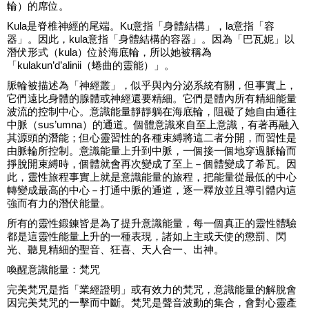
輪）的席位。
Kula是脊椎神經的尾端。Ku意指「身體結構」，la意指「容
器」。因此，kula意指「身體結構的容器」。因為「巴瓦妮」以
潛伏形式（kula）位於海底輪，所以她被稱為
「kulakun’d’alinii（蜷曲的靈能）」。
脈輪被描述為「神經叢」，似乎與內分泌系統有關，但事實上，
它們遠比身體的腺體或神經還要精細。它們是體內所有精細能量
波流的控制中心。意識能量靜靜躺在海底輪，阻礙了她自由通往
中脈（sus’umna）的通道。個體意識來自至上意識，有著再融入
其源頭的潛能；但心靈習性的各種束縛將這二者分開，而習性是
由脈輪所控制。意識能量上升到中脈，一個接一個地穿過脈輪而
掙脫開束縛時，個體就會再次變成了至上－個體變成了希瓦。因
此，靈性旅程事實上就是意識能量的旅程，把能量從最低的中心
轉變成最高的中心－打通中脈的通道，逐一釋放並且導引體內這
強而有力的潛伏能量。
所有的靈性鍛鍊皆是為了提升意識能量，每一個真正的靈性體驗
都是這靈性能量上升的一種表現，諸如上主或天使的懲罰、閃
光、聽見精細的聖音、狂喜、天人合一、出神。
喚醒意識能量：梵咒
完美梵咒是指「業經證明」或有效力的梵咒，意識能量的解脫會
因完美梵咒的一擊而中斷。梵咒是聲音波動的集合，會對心靈產