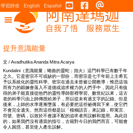
Youtube
Facebook
連絡表
學習靜坐
English
Español
提升意識能量
文 / Avadhutika Ananda Mitra Acarya
Kundalini（意識能量；蜷曲的靈蛇；拙火）這門科學已有數千年
之久。它是密宗不可或缺的一部份，而密宗是七千年前上主希瓦
予以系統化的靈性科學。密宗在過去未曾被公開教導：惟恐這強
而有力的鍛鍊會落入不道德或追求權力的人們手中，因此只有值
得的弟子能直接從他們的靈性導師那裡學習。數世紀以來，這古
老的科學只由上師傳授給弟子，所以從未有過文字的記錄。但是
後來，上師的水準逐漸墮落，有必要把這些祕傳寫下來，使它們
不會完全遺失。然而這些都是以「模糊語言」來記錄，即寓言、
符號、密碼，以致於不會讓不配的追求者所誤解和濫用。為此目
的，如果我們沒有適當的指引，古籍對今日的我們而言，可能會
令人困惑，甚至使人產生誤解。