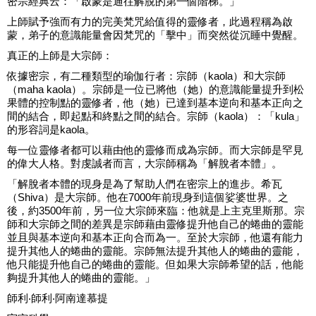
密宗經典云：「啟蒙是通往解脫的第一個階梯。」
上師賦予強而有力的完美梵咒給值得的靈修者，此過程稱為啟
蒙，弟子的意識能量會因梵咒的「擊中」而突然從沉睡中覺醒。
真正的上師是大宗師：
依據密宗，有二種類型的瑜伽行者：宗師（kaola）和大宗師
（maha kaola）。宗師是一位已將他（她）的意識能量提升到松
果體的控制點的靈修者，他（她）已達到基本逆向和基本正向之
間的結合，即起點和終點之間的結合。宗師（kaola）：「kula」
的形容詞是kaola。
每一位靈修者都可以藉由他的靈修而成為宗師。而大宗師是罕見
的偉大人格。對虔誠者而言，大宗師稱為「解脫者本體」。
「解脫者本體的現身是為了幫助人們在密宗上的進步。希瓦
（Shiva）是大宗師。他在7000年前現身到這個娑婆世界。之
後，約3500年前，另一位大宗師來臨：他就是上主克里斯那。宗
師和大宗師之間的差異是宗師藉由靈修提升他自己的蜷曲的靈能
並且與基本逆向和基本正向合而為一。至於大宗師，他還有能力
提升其他人的蜷曲的靈能。宗師無法提升其他人的蜷曲的靈能，
他只能提升他自己的蜷曲的靈能。但如果大宗師希望的話，他能
夠提升其他人的蜷曲的靈能。」
師利‧師利‧阿南達慕提