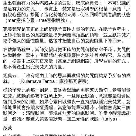
生出強而有力的共鳴或共振的波動。密宗經典云：「不可思議的
是這有力的梵咒。」事實上，梵咒是密宗科學的根基；意指「那
解脫心靈的」掙開了造化勢能的束縛，使它回歸到純意識的狀態
（man意指心靈，trae意指解脫）。
完美梵咒是真正的上師所賦予靈性力量的梵咒。在賦予過程中，
上師把他自己的意識能量提升到最高頂點的頂輪，並且默誦梵咒
給予強大的靈性能量。然後才把他自己的意識能量下降回來。
在啟蒙過程中，當師父親口把正確的梵咒傳授給弟子時，梵咒的
波動將會「擊中」個體體內的沉睡靈性之源並且喚醒它。為此目
的，從書本上或其它來源（甚至是網際網路）所學習到的梵咒，
都不會產生出完美梵咒的力量。
經典云：「唯有經由上師的恩典而獲得的梵咒能夠給予所有的成
就。」（Kularnava Tantra；庫拉那瓦密宗）
從給予梵咒的那一刻起，靈修者默誦的愈頻繁與熱切，意識能量
在梵咒波動的影響下就愈上升。一旦停止默誦，意識能量就會回
復到原來的沉睡。如果心靈日以繼夜一直持續默誦完美梵咒，意
識能量就會持續永恆覺醒。當意識能量沉睡時，個體會處於三個
狀態之一：清醒狀態、夢境或無夢的睡眠狀態。唯當喚醒意識能
量，個體才能進入第四個狀態－無二元性的狀態（turiiya）。
啟蒙