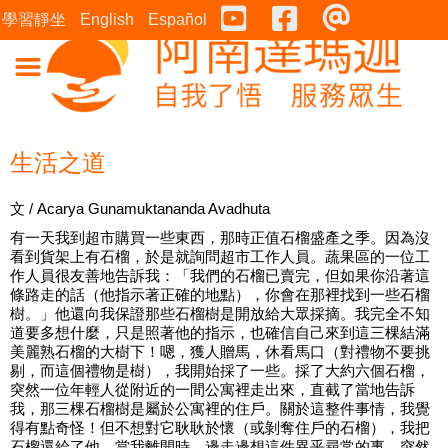
Youtube
Facebook
連絡表
學習靜坐
English
Español
生活之道
文 / Acarya Gunamuktananda Avadhuta
有一天我到超市購買一些東西，那時正值石榴盛產之季。因為沒
看到貨架上有石榴，於是就詢問超市工作人員。蔬果區的一位工
作人員很友善地告訴我：「我們的石榴已賣完，但如果你沿著這
條路走的話（他指示著正確的地點），你會在那裡找到一些石榴
樹。」他還向我保證那些石榴樹是開放給大眾採摘。我完全不知
道要多想什麼，只是照著他的指示，也確信自己來到這三棵結滿
美麗熟石榴的大樹下！嗯，獲人贈馬，休看馬口（對禮物不要挑
剔，而這個禮物是樹），我開始採了一些。採了大約六個石榴，
突然一位年輕人從附近的一間公寓裡走出來，直截了當地告訴
我，那三棵石榴樹是屬於公寓裡的住戶。關於這整件事情，我覺
得有點奇怪！但不想對它耿耿於懷（或剝奪住戶的石榴），我把
石榴還給了他。當我離開時，邊走邊想這件異乎尋常的事，突然