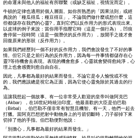
的命運未與他人的福祉有所聯繫（或缺乏福祉，視情況而定）。
牛頓的定律也適用於個人層面。如你所熟悉的「因果法則」或經
典說的「種瓜得瓜；種豆得豆」。不論我們做什麼或想什麼，這
些都儲存在我們的心靈?，直到它們以反作用力的形式表現出來。
以皮球的例子來說：當你用手指壓它時（這是一個行為），凹痕
會停留一段時間（這是一個潛伏的反作用力），放開手之後才會
回復原來的形狀（反作用力）。
如果我們經歷到一個不好的反作用力，我們會說發生了不好的事
情。但它只是之前行為的反作用力，因為每一件事情都儲存在心
靈?等待機會去表現。表現的機會愈多，心靈就會變得愈純淨，心
理上也會感覺到愈自由自在。
因此，凡事都為最好的結果而發生。不論它是令人愉悅或不悅
的，我們應該總是視它為正面，因為它使心靈免除於其過去的行
為。
這讓我想起一個故事。有一位非常受人歡迎的皇帝叫做阿克巴
（Akbar），在16世紀時統治印度。他最喜歡的大臣是伯巴勒
（Birbal），伯巴勒不僅非常有智慧且機智。有一天，他們一起去
打獵。當阿克巴想把射中動物身上的弓箭切斷時，刀子卻掉下來
切掉了他的手指。伯巴勒便對他說：
「別擔心，凡事都為最好的結果而發生。」
阿克巴對伯巴勒的似乎無情感到憤怒，於是叫伯巴勒離開他的視