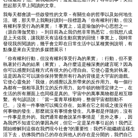
想起那天早上閱讀的文章。
我每天都會讀一些啟發性的文章－有關生命的哲學以及如何地生
活。嗯，那天早上我剛好讀到一段標題為「你有權利行動，但沒
有權利享受行為的果實」！事實上，這是瑜伽的中心思想之一
（源自薄伽梵歌）－到目前為止我仍然非常熟悉它，但我想八成
是上天佑我，讓我那天有這樣生動寫實的回憶！事實上，我時常
發現我所閱讀的，幾乎會立即在日常生活中以某種實例說明，有
點像是來自天堂的多媒體展示！
「你有權利行動，但沒有權利享受行為的果實」：行動，但不要
執著於行為的結果（果實）。為什麼這是極深奧的建言呢？因為
你可以感覺到這種方式有很大的心理自由。它使心靈免於執著。
這是因為它可以讓你保持警覺所有行為的背後是大宇宙的遊戲。
它使心靈免於「我做」的感覺以及所帶來的反作用力。每一個行
為都有一個相等及對立的反作用力。如牛頓的物理定律之一，在
生活的所有層面上也同樣是真的。宇宙中的萬事萬物都是相互聯
繫。有句諺語說：「當一葉青草移動時，整個宇宙都顫動不
已。」沒有一件事物可以獨立存在。如果在它之前或之後沒有任
何事物的發生，那麼就沒有事情會發生。凡事都是伴隨的，沒有
一件事是意外的。我們通常都會說某件事情是「意外之事」，因
為我們不知道它的肇因為何，但它一定是某件事引起的！我們正
開始瞭解到這個在我們現今社會?的重要性：我們不能繼續這樣生
活下去，彷彿我們自己的存在與他人的存在是分開的，我們自己