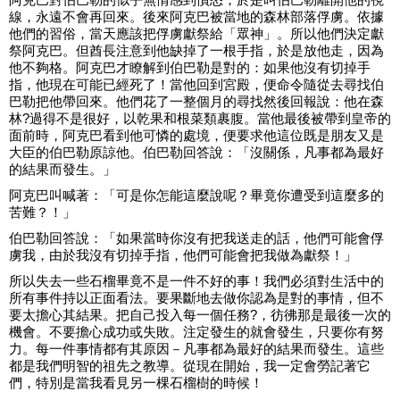
線，永遠不會再回來。後來阿克巴被當地的森林部落俘虜。依據
他們的習俗，當天應該把俘虜獻祭給「眾神」。所以他們決定獻
祭阿克巴。但酋長注意到他缺掉了一根手指，於是放他走，因為
他不夠格。阿克巴才瞭解到伯巴勒是對的：如果他沒有切掉手
指，他現在可能已經死了！當他回到宮殿，便命令隨從去尋找伯
巴勒把他帶回來。他們花了一整個月的尋找然後回報說：他在森
林?過得不是很好，以乾果和根菜類裹腹。當他最後被帶到皇帝的
面前時，阿克巴看到他可憐的處境，便要求他這位既是朋友又是
大臣的伯巴勒原諒他。伯巴勒回答說：「沒關係，凡事都為最好
的結果而發生。」
阿克巴叫喊著：「可是你怎能這麼說呢？畢竟你遭受到這麼多的
苦難？！」
伯巴勒回答說：「如果當時你沒有把我送走的話，他們可能會俘
虜我，由於我沒有切掉手指，他們可能會把我做為獻祭！」
所以失去一些石榴畢竟不是一件不好的事！我們必須對生活中的
所有事件持以正面看法。要果斷地去做你認為是對的事情，但不
要太擔心其結果。把自己投入每一個任務?，彷彿那是最後一次的
機會。不要擔心成功或失敗。注定發生的就會發生，只要你有努
力。每一件事情都有其原因－凡事都為最好的結果而發生。這些
都是我們明智的祖先之教導。從現在開始，我一定會勞記著它
們，特別是當我看見另一棵石榴樹的時候！