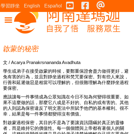
Youtube
Facebook
連絡表
學習靜坐
English
Español
啟蒙的秘密
文 / Acarya Pranakrsnananda Avadhuta
學生或弟子在接受啟蒙的時候，要鄭重保證會盡力做得更好，避
免有害的行為，並且對靜坐過程和梵咒要保密。對有些人來說，
行善和延遲做惡是相當可以理解的，但很難理解為什麼靜坐過程
要保密。
應該讓每一件事情成為公眾知識在今日不知為何變得很重要。如
果不這麼做的話，那麼它八成是不好的、自私的或有害的。其他
的人則認為保密違反了明文憲法中所賦予他們的基本權利。很不
幸，結果是每一件事情都變得沒有價值。
對啟蒙過程保密，其目的不是為了要讓資訊隱瞞於真正的靈修
者，而是維持它的價值性。每一個個體與上帝都有著個人的關
係。這種特殊關係的建立是由於弟子清楚地瞭解自己現在置身何