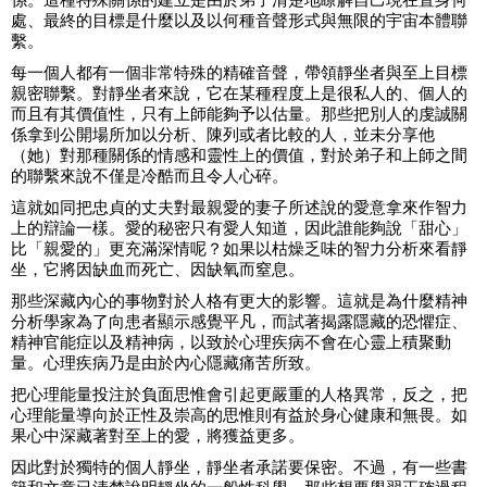
處、最終的目標是什麼以及以何種音聲形式與無限的宇宙本體聯
繫。
每一個人都有一個非常特殊的精確音聲，帶領靜坐者與至上目標
親密聯繫。對靜坐者來說，它在某種程度上是很私人的、個人的
而且有其價值性，只有上師能夠予以估量。那些把別人的虔誠關
係拿到公開場所加以分析、陳列或者比較的人，並未分享他
（她）對那種關係的情感和靈性上的價值，對於弟子和上師之間
的聯繫來說不僅是冷酷而且令人心碎。
這就如同把忠貞的丈夫對最親愛的妻子所述說的愛意拿來作智力
上的辯論一樣。愛的秘密只有愛人知道，因此誰能夠說「甜心」
比「親愛的」更充滿深情呢？如果以枯燥乏味的智力分析來看靜
坐，它將因缺血而死亡、因缺氧而窒息。
那些深藏內心的事物對於人格有更大的影響。這就是為什麼精神
分析學家為了向患者顯示感覺平凡，而試著揭露隱藏的恐懼症、
精神官能症以及精神病，以致於心理疾病不會在心靈上積聚動
量。心理疾病乃是由於內心隱藏痛苦所致。
把心理能量投注於負面思惟會引起更嚴重的人格異常，反之，把
心理能量導向於正性及崇高的思惟則有益於身心健康和無畏。如
果心中深藏著對至上的愛，將獲益更多。
因此對於獨特的個人靜坐，靜坐者承諾要保密。不過，有一些書