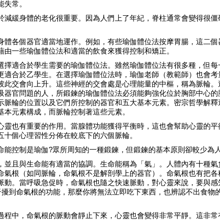
能失常。
於減緩身體的老化很重要。因為人們上了年紀，脊柱通常會變得很僵
身體各個器官適當地運作。例如，有些瑜伽體位法按摩胃腸，這二個
藉由一些瑜伽體位法和適當的飲食來獲得控制和矯正。
選擇適合於學生需要的瑜伽體位法。雖然瑜伽體位法有很多種，但每
更適合於乙學生。在選擇瑜伽體位法時，瑜伽老師（教範師）也會考
彼此交會向上升。這些神經的交會處是心理能量的中樞，稱為脈輪。
吸器官問題的人，所鍛鍊的瑜伽體位法必須能夠強化位於胸部中心的
示脈輪的位置以及它們所控制的器官和五大基本元素。密宗哲學解釋
基本元素構成，而脈輪控制著這些元素。
心靈也有重要的作用。當腺體功能獲得平衡時，這也會幫助心靈的平
五十個心理習性分佈在較底下的六個脈輪。
命能控制是瑜伽?眾所周知的一種鍛鍊，但鍛鍊的基本原則卻較少為
，並且與生命能有適當的協調。生命能稱為「氣」。人體內有十種氣
命氣根（如同脈輪，命氣根不是解剖學上的器官）。命氣根也有把各
脈動。當呼吸急促時，命氣根也隨之快速脈動，對心靈來說，要與感
且干擾到命氣根的功能，那麼你將無法立即吃下東西，也辨認不出食物
過程中，命氣根的脈動會靜止下來，心靈也會變得非常平靜。這非常