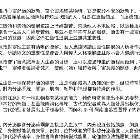
維持心靈舒適的狀態。當心靈渴望某物時，它是處於不安的狀態下。
容易被滿足而且能夠維持知足狀態的人，就是在遵循知足。而達成知足與Ap
在個體和集體的發展道路上歷經艱苦。幫助他人不求回報，以這種服
餵食一位富人而經歷苦難，那並不是非常有益的服務。過去有一些靈
任何的益處，因此它們在靈性進展上並無其重要性。
意指對靈性主題有清晰的瞭解。吾人應該閱讀由靈性開展的人所著作
文。研讀經文的重要性是使吾人與偉大人格接觸並且啟示吾人繼續行
意指使宇宙意識為吾人生命的目標。這可以透過靜坐的過程而做到，
坐中，靈修者覆誦著梵咒，使他（她）維持著與宇宙意識的關係。此
位法是一種保持舒適的姿勢。這是瑜伽最為人所知的部份，但也時常
，對內分泌系統、關節、肌肉、韌帶和神經都有特殊的作用。
他們注意到每一種動物都有某種的能力，牠們時常會擺出不同的姿勢
非常好的鳥類，甚至能夠消化毒蛇。古代的聖者就為人類發展出模仿
。古代的聖者發展出上千種姿勢。而師利‧師利‧阿南達慕提選擇了約
，內分泌腺會分泌荷爾蒙直接進入血液中。內分泌腺包括胰腺、胸腺
足，身體機能就會失常。例如，位於喉嚨的甲狀腺分泌過度，人會變
新陳代謝或速率，身體會將食物轉變成能量。瑜伽體位法施壓於腺體