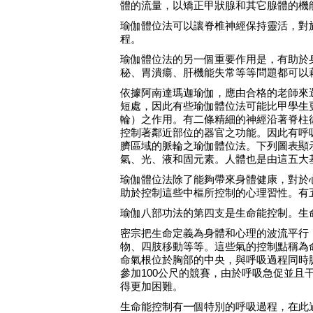
體的流量，以矯正甲狀腺和其它腺體的機
瑜伽體位法可以讓脊椎神經保持靈活，對
程。
瑜伽體位法的另一個重要作用是，有助於
秘、胃潰瘍、肝機能失常等等問題都可以
依據阿南達瑪迦瑜伽，應由合格的老師來
短處，因此有些瑜伽體位法可能比甲學生
輪）之作用。有二條精細的神經沿著脊柱
控制著鄰近部位的器官之功能。因此有呼
臍區域的脈輪之瑜伽體位法。下列圖表顯
氣、光、液和固元素。人體也是由這五大
瑜伽體位法除了能夠帶來身體健康，對於
助於控制這些中樞所控制的心理習性。有
瑜伽八部功法的第四支是生命能控制。生
密宗把生命定義為身體和心理的波流平行
物、四肢移動等等。這些氣的控制點稱為
命氣根位於胸部的中央，與呼吸過程同時
參加100公尺的競賽，由於呼吸急促並
得更加困難。
生命能控制有一個特別的呼吸過程，在此