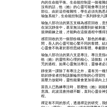
內的生命能平衡。生命能控制是一個複雜
沒有的話，他（她）的心靈可能會專注於
部位。由於這些複雜性，學生必須先熟悉
瑜伽系統?，生命能控制是一系列靜坐六
瑜伽八部功法的第五支稱為感官回收，意
在深沉靜坐中，甚至無法感覺到針被刺進
規律鍛鍊之後，才能夠在這個過程中獲得
感官回收的另一個部份稱為「顏色的奉獻
間，吾人的心靈可能心繫不同的客體。結
心靈會不執著於那些思緒和客體。奉獻顏
瑜伽八部功法的第六支是專注。專注意指
他（她）的靈性和心理的核心。這個點（
咒的過程。如果心靈無法專注，靈修者必
靜坐第一課除了有專注之外，還有另一種
助於靜坐者控制該脈輪所控制的心理習性
當壓力放鬆時，靈性能量會更加容易向上
當吾人已熟練專注時，那麼他（她）就能
意識。此波流會持續不斷，直到心靈全神
程。
禪定有不同的形式，透過禪定的研究，我