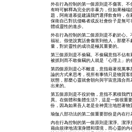
外在行為控制的第一個原則是不傷害。不
有時可解釋為完全的非暴力，但如果極端
題，阿南達慕提建議我們選擇飲食時，在
保衛自己對抗侵略者或反社會份子是無可
體或靈性的進步。
外在行為控制的第二個原則是不虧於心。
福祉。假使說實話會傷害到他人，那麼不
量，對於靈性的成功是極其重要的。
第三個原則是不偷竊。不偷竊意指不佔有
被抓到而不敢偷竊的人就是「心理上」的
第四個原則是心不離道，意指藉著視萬事
論的方式來思考，視所有事情只是物質客
狀態，那麼心靈就會朝向與宇宙意識合而
出來的。
第五個原則是不役於物，意指不累積我們
異。在個體和集體生活?，這是一個很重
份，因為如果吾人老是全神貫注地想著物
瑜伽八部功法的第二個重要部份是內在行
內在行為控制的第一個原則是潔淨。潔淨
藉由規律地清潔身體和環境，而心靈的內