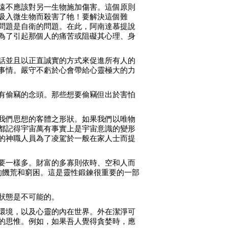
遠不應該對另一生物施加傷害。這個原則
吸入微生物而殺害了牠！要解決這個難
問題是自衛的問題。在此，阿南達慕提說
為了引起那個人的痛苦或阻礙其心理、身
話並且以正直誠實的方式來促進所有人的
事情。嚴守不虧於心會帶給心靈極大的力
有偷竊的念頭。那些想要偷竊但出於害怕
我們思想的客體之形狀。如果我們以唯物
都記得宇宙萬有事實上是宇宙意識的變形
的神職人員為了凌駕於一般在家人士而提
要一樣多。財富的多寡則依時、空和人而
的饑荒和窮困。這是靈性鍛鍊很重要的一部
狀態是不可能的。
環境，以及心靈的內在世界。外在潔淨可
的思惟。例如，如果吾人覺得貪婪時，應