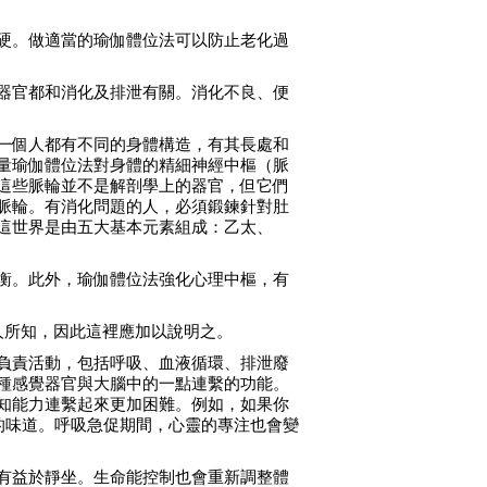
硬。做適當的瑜伽體位法可以防止老化過
器官都和消化及排泄有關。消化不良、便
一個人都有不同的身體構造，有其長處和
量瑜伽體位法對身體的精細神經中樞（脈
這些脈輪並不是解剖學上的器官，但它們
脈輪。有消化問題的人，必須鍛鍊針對肚
這世界是由五大基本元素組成：乙太、
衡。此外，瑜伽體位法強化心理中樞，有
人所知，因此這裡應加以說明之。
負責活動，包括呼吸、血液循環、排泄廢
種感覺器官與大腦中的一點連繫的功能。
知能力連繫起來更加困難。例如，如果你
的味道。呼吸急促期間，心靈的專注也會變
有益於靜坐。生命能控制也會重新調整體