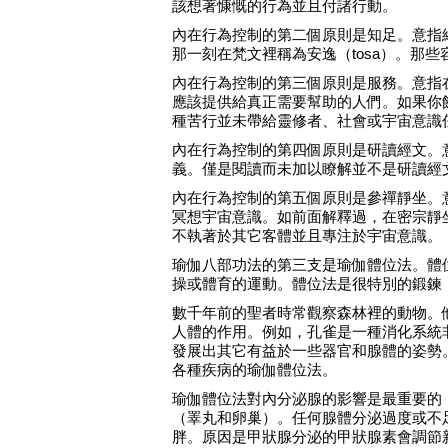
該想著慷慨的行為並且付諸行動。
內在行為控制的第二個原則是知足。意指
那一刻在梵文裡稱為安逸（tosa）。那些
內在行為控制的第三個原則是服務。意指
應該提供給真正需要幫助的人們。如果你
種苦行並未帶給靈修者、社會或宇宙意識
內在行為控制的第四個原則是研讀經文。
義。僅是閱讀而未加以瞭解並不是研讀經
內在行為控制的第五個原則是參禪靜坐。
冥想宇宙意識。如前面解釋過，在密宗靜
不執著於其它客體並且專注於宇宙意識。
瑜伽八部功法的第三支是瑜伽體位法。體
操或體育的運動。體位法是很特別的鍛鍊
數千年前的聖者時常觀察森林裡的動物。
人體的作用。例如，孔雀是一種消化系統
發展出其它有益於一些器官和腺體的姿勢
各種疾病的瑜伽體位法。
瑜伽體位法對內分泌腺的影響是最重要的
（睪丸和卵巢）。任何腺體分泌過度或不
胖。原因是甲狀腺分泌的甲狀腺素會調節