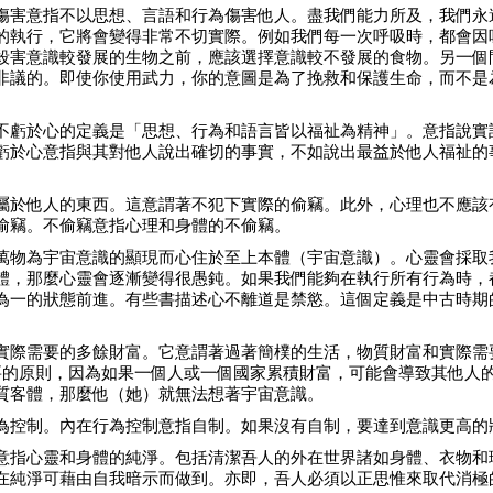
傷害意指不以思想、言語和行為傷害他人。盡我們能力所及，我們永
的執行，它將會變得非常不切實際。例如我們每一次呼吸時，都會因
殺害意識較發展的生物之前，應該選擇意識較不發展的食物。另一個
非議的。即使你使用武力，你的意圖是為了挽救和保護生命，而不是
不虧於心的定義是「思想、行為和語言皆以福祉為精神」。意指說實
虧於心意指與其對他人說出確切的事實，不如說出最益於他人福祉的
屬於他人的東西。這意謂著不犯下實際的偷竊。此外，心理也不應該
偷竊。不偷竊意指心理和身體的不偷竊。
萬物為宇宙意識的顯現而心住於至上本體（宇宙意識）。心靈會採取
體，那麼心靈會逐漸變得很愚鈍。如果我們能夠在執行所有行為時，
為一的狀態前進。有些書描述心不離道是禁慾。這個定義是中古時期
實際需要的多餘財富。它意謂著過著簡樸的生活，物質財富和實際需
要的原則，因為如果一個人或一個國家累積財富，可能會導致其他人
質客體，那麼他（她）就無法想著宇宙意識。
為控制。內在行為控制意指自制。如果沒有自制，要達到意識更高的
意指心靈和身體的純淨。包括清潔吾人的外在世界諸如身體、衣物和
在純淨可藉由自我暗示而做到。亦即，吾人必須以正思惟來取代消極