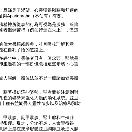
一旦滿足了渴望，心靈獲得慰藉和舒適的
arighraha（不佔有）有關。
務精神所從事的行為可視為是服務。服務
修者鍛鍊苦行（例如行走在火上），但這
的偉大書籍或經典，並且吸收理解其意
走在自我了悟的道路上。
在靜坐中，靈修者只有一個念頭，那就是
靜坐過程的一部份也包括這些步驟：心靈
被人誤解。體位法並不是一般諸如健美體
。藉著模仿這些姿勢，聖者開始注意到對
孔雀的姿勢來強化人類的消化系統。並且
四十種有益於吾人靈性進步以及治療和預防
、甲狀腺、副甲狀腺、腎上腺和生殖腺
得很瘦。反之，分泌不足，人會變得很
實際上是在按摩腺體並且調節血液進入腺