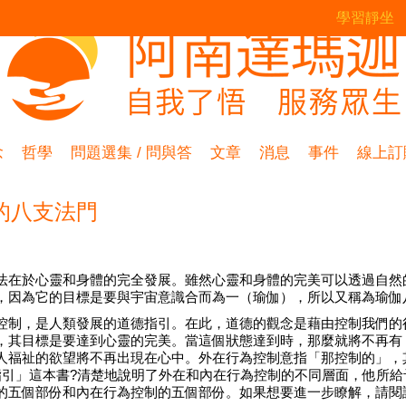
學習靜坐
念
哲學
問題選集 / 問與答
文章
消息
事件
線上訂
的八支法門
法在於心靈和身體的完全發展。雖然心靈和身體的完美可以透過自然
，因為它的目標是要與宇宙意識合而為一（瑜伽），所以又稱為瑜伽
控制，是人類發展的道德指引。在此，道德的觀念是藉由控制我們的
，其目標是要達到心靈的完美。當這個狀態達到時，那麼就將不再有
人福祉的欲望將不再出現在心中。外在行為控制意指「那控制的」，
指引」這本書?清楚地說明了外在和內在行為控制的不同層面，他所給
的五個部份和內在行為控制的五個部份。如果想要進一步瞭解，請閱