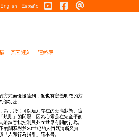
Youtube
Facebook
連絡表
English
Español
購
其它連結
連絡表
的方式而慢慢達到，但也有定義明確的方
八部功法。
行為，我們可以達到存在的更高狀態。這
「規則」的問題，因為心靈是在完全平衡
其鍛鍊意指控制與外在世界有關的行為。
予的闡釋對於20世紀的人們既清晰又實
讀「人類行為指引」這本書。