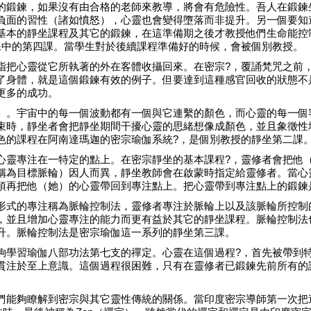
的鍛鍊，如果沒有由合格的老師來教導，將會有危險性。吾人在鍛鍊
負面的習性（諸如憤怒），心靈也會變得墮落而非提升。另一個要知
基本的靜坐課程及其它的鍛鍊，在這準備期之後才教授他們生命能控制
課中的第四課。當學生對於後續課程準備好的時候，會被個別教授。
指把心靈從它所執著的外在客體收攝回來。在密宗?，覆誦梵咒之前
了身體，就是這個鍛鍊有效的例子。但要達到這種感官回收的狀態不
更多的成功。
」。宇宙中的每一個波動都有一個與它連繫的顏色，而心靈的每一個
束時，靜坐者會把靜坐期間干擾心靈的思緒想像成顏色，並且象徵性
色的課程在阿南達瑪迦的密宗瑜伽系統?，是個別教授的靜坐第二課
心靈專注在一特定的點上。在密宗靜坐的基本課程?，靈修者會把他
稱為目標脈輪）因人而異，靜坐教師會在啟蒙時指定給靈修者。當心
須再把他（她）的心靈帶回到專注點上。把心靈帶到專注點上的鍛鍊
形式的專注稱為脈輪控制法，靈修者專注於脈輪上以及該脈輪所控制
，並且增加心靈專注的能力而更有益於其它的靜坐課程。脈輪控制法
升。脈輪控制法是密宗瑜伽這一系列的靜坐第三課。
夠學習瑜伽八部功法第七支的禪定。心靈在這個過程?，首先被帶到
貫注於至上意識。這個過程很困難，只有在靈修者已鍛鍊先前所有的
們能夠瞭解到密宗與其它靈性傳統的關係。當印度密宗導師第一次把