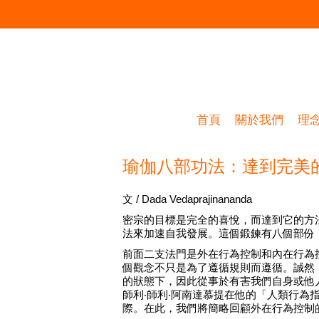
首頁
關於我們
理
瑜伽八部功法：達到完美
文 / Dada Vedaprajinananda
密宗的目標是完全的喜悅，而達到它的方
法來加速自我發展。這個鍛鍊有八個部份
前面二支法門是外在行為控制和內在行為
個觀念不只是為了遵循規則而遵循。誠然
的狀態下，因此從事於有害我們自身或他
師利‧師利‧阿南達慕提在他的「人類行為
際。在此，我們將簡略回顧外在行為控制