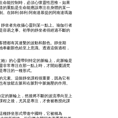
生命能控制時，必須心懷靈性思惟－如果
道的重點是生命能應該專注在身體的某一
。在師利‧師利‧阿南達慕提的阿南達瑪迦
，靜坐者先收攝心靈到某一點上。瑜伽行者
是容易之事。初學的靜坐者得經過不斷的
客體都有其連繫的波動和顏色。靜坐期
地奉獻顏色給至上意識。透過這個過程，
。
（她）的心靈帶到特定的脈輪上，此脈輪是
靈非常專注在那一點上時，才開始覆誦梵
是專注的一種形式。
的元素。這個靜坐課程很重要，因為它有
也有放鬆左脈和右脈對中脈施壓的作用。
特定的脈輪上，然後將不斷的波流導向至上
課程之後，尤其是專注，才會被教授此課
這種靜坐形式帶進中國時，它被稱為