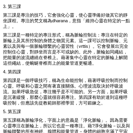
3. 第三課
第三課是專注的技巧，它會強化心靈，使心靈準備好做其它的靜
坐課程。專注的梵文稱為dharana，意指「維持心靈在特定的一點
上」。
第三課是一種特定的專注形式，稱為脈輪控制法：專注在特定的
脈輪上及其所控制的身體之物質元素。這一課可以控制脈輪、元
素以及與每一個脈輪聯繫的心靈習性（vrttis）。它會發展出完全
控制住心靈，對靜坐而言是不可或缺的。此外，脈輪如同繩結，
把能量的波流纏繞在脊椎上。藉著集中心靈在特定的脈輪上解開
這些繩結，使蜿蜒脊椎而上的能量管道更暢通。
4. 第四課
第四課是一個呼吸技巧，稱為生命能控制，藉著呼吸控制而控制
心靈。呼吸和心靈之間有著直接關係。心理波流取決於呼吸波
流。如果呼吸急促，專注幾乎是不可能的。另一方面，如果呼吸
是沉著緩慢，那麼心靈就很容易專注。第四課有助於達到這種呼
吸控制，但應該先從教範師那裡學習，方可鍛鍊之。
5. 第五課
第五課稱為脈輪淨化，字面上的意義是「淨化脈輪」。因為需要
心靈專注在脈輪上，所以它也是一種專注。藉?淨化脈輪－以及與
脈輪聯繫的所有神經、腺體和能量管道－身體的細胞充滿了宇宙