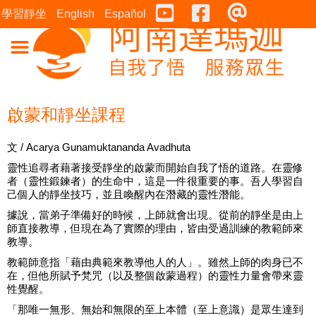
Youtube
Facebook
連絡表
學習靜坐
English
Español
啟蒙和靜坐課程
文 / Acarya Gunamuktananda Avadhuta
靈性追尋者藉著接受靜坐的啟蒙而開始自我了悟的道路。在靈修
者（靈性鍛鍊者）的生命中，這是一件很重要的事。吾人學習自
己個人的靜坐技巧，並且喚醒內在潛藏的靈性潛能。
據說，當弟子準備好的時候，上師就會出現。從前的靜坐是由上
師直接教導，但現在為了實際的理由，皆由受過訓練的教範師來
教導。
教範師意指「藉由典範來教導他人的人」。雖然上師的肉身已不
在，但他所賦予梵咒（以及整個啟蒙過程）的靈性力量會帶來靈
性覺醒。
「那唯一無形、無始和無限的至上本體（至上意識）是眾生達到