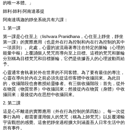
的唯一本體。」
師利‧師利‧阿南達慕提
阿南達瑪迦的靜坐系統共有六課：
1. 第一課
第一課是心住至上（Iishvara Pranidhana，心住至上靜坐，靜坐
第一課）的實際應用（也是外在行為控制和內在行為控制的其中
一項原則）。此處，心靈的波流藉著專注在特定的脈輪（心理的
能量中樞）上覆誦個人梵咒而導向至上目標。這裡的梵咒和脈輪
分別稱為目標梵咒和目標脈輪，它們是依據吾人的心理波動而給
予。
心靈通常會執著於外在世界的不同客體。為了要有最佳的專注，
心靈在導向於內在之前必須先從這些客體中收攝回來。為此目
的，收攝階段也會教授給靈修者。有三個收攝階段：首先，從外
在物質（物質世界）中收攝回來；然後從內在物質（身體）中收
攝回來；最後從內在思想中收攝回來。
2. 第二課
這是心不離道的實際應用（外在行為控制的第四點）。每一次從
事行為時，都需要運用個人的梵咒（稱為上師梵咒）以反覆灌輸
宇宙觀想的感覺。這會把靜坐過程擴大到涵蓋吾人日常生活中的
所有事件。